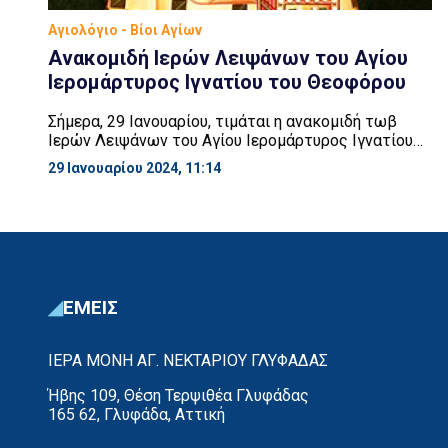
Αγιολόγιο - Βίοι Αγίων
Ανακομιδή Ιερών Λειψάνων του Αγίου
Ιερομάρτυρος Ιγνατίου του Θεοφόρου
Σήμερα, 29 Ιανουαρίου, τιμάται η ανακομιδή τωβ
Ιερών Λειψάνων του Αγίου Ιερομάρτυρος Ιγνατίου
του Θεοφόρου. Ο Άγιος Ιερομάρτυς Ιγνάτιος
29 Ιανουαρίου 2024, 11:14
(τιμάται 20 Δεκεμβρίου) ήταν διάδοχος των
Αποστόλων και χρημάτισε δεύτερος Επίσκοπος
Αντιοχείας. Υπήρξε, μαζί με τον Επίσκοπο της
Εκκλησίας της Σμύρνης Πολύκαρπο, μαθητής του
Ευαγγελιστή Ιωάννη του Θεολόγου. Μαρτύρησε επί
αυτοκράτορα Τραϊανού (98 – 117 μ.Χ.) […]
ΕΜΕΙΣ
ΙΕΡΑ ΜΟΝΗ ΑΓ. ΝΕΚΤΑΡΙΟΥ ΓΛΥΦΑΔΑΣ
Ήβης 109, Θέση Τερψιθέα Γλυφάδας
165 62, Γλυφάδα, Αττική