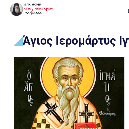
Άγιος Ιερομάρτυς Ιγ