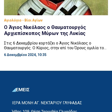
Αγιολόγιο - Βίοι Αγίων
Ο Άγιος Νικόλαος ο Θαυματουργός
Αρχιεπίσκοπος Μύρων της Λυκίας
Στις 6 Δεκεμβρίου εορτάζει ο Άγιος Νικόλαος ο
Θαυματουργός. Ο Κύριος, στην επί του Όρους ομιλία του,
είπε: «Γίνεσθε οικτίρμονες, καθώς και ο πατήρ υμών
6 Δεκεμβρίου 2024, 10:35
οικτίρμων εστι» (Λουκά, στ’ 36). Να γίνεσθε δηλαδή,
σπλαγχνικοί προς τον πλησίον και συμπονετικοί στις
δυστυχίες του και τις ανάγκες του, καθώς και ο
ουράνιος Πατέρας σας είναι ευσπλαχνικός προς […]
ΕΜΕΙΣ
ΙΕΡΑ ΜΟΝΗ ΑΓ. ΝΕΚΤΑΡΙΟΥ ΓΛΥΦΑΔΑΣ
Ήβης 109, Θέση Τερψιθέα Γλυφάδας