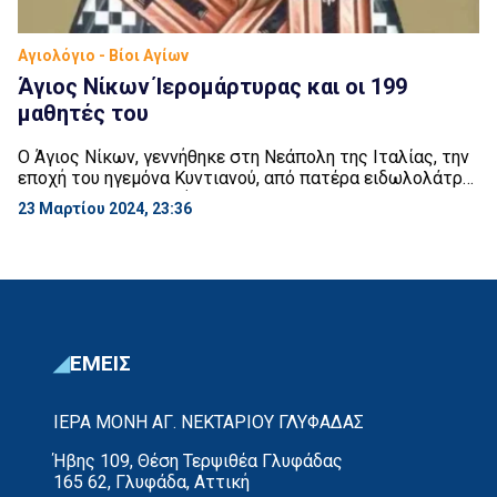
Αγιολόγιο - Βίοι Αγίων
Άγιος Νίκων Ίερομάρτυρας και οι 199
μαθητές του
O Άγιος Νίκων, γεννήθηκε στη Νεάπολη της Ιταλίας, την
εποχή του ηγεμόνα Κυντιανού, από πατέρα ειδωλολάτρη
και μητέρα Χριστιανή, η οποία τον γαλούχησε σύμφωνα
23 Μαρτίου 2024, 23:36
με τα ευαγγελικά δόγματα. Σε νεαρή ηλικία έγινε
στρατιωτικός και πολύ γρήγορα διακρίθηκε για την
ανδρεία και την πειθαρχία του. Η ψυχή του όμως,
ποθούσε τον βίο της άσκησης και της […]
ΕΜΕΙΣ
ΙΕΡΑ ΜΟΝΗ ΑΓ. ΝΕΚΤΑΡΙΟΥ ΓΛΥΦΑΔΑΣ
Ήβης 109, Θέση Τερψιθέα Γλυφάδας
165 62, Γλυφάδα, Αττική