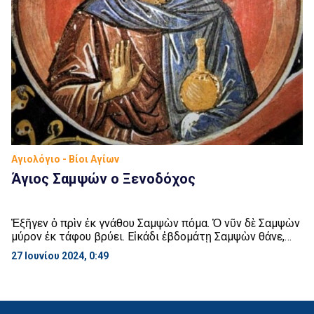
Αγιολόγιο - Βίοι Αγίων
Άγιος Σαμψών ο Ξενοδόχος
Ἐξῆγεν ὁ πρὶν ἐκ γνάθου Σαμψὼν πόμα. Ὁ νῦν δὲ Σαμψὼν
μύρον ἐκ τάφου βρύει. Εἰκάδι ἑβδομάτῃ Σαμψὼν θάνε,
βλῦσέ τε μύρα. Στις 27 Ιουνίου εορτάζει ο Άγιος Σαμψών.
27 Ιουνίου 2024, 0:49
Γεννήθηκε στη Ρώμη από πλουσίους αλλά ευσεβείς και
ενάρετους γονείς. Ευφυής ως ήτο, σπούδασε φιλολογία,
φιλοσοφία και ιατρική. Επιθυμώντας από τη μικρή του
ηλικία να ζήσει […]