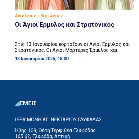
Αγιολόγιο - Βίοι Αγίων
Οι Άγιοι Έρμυλος και Στρατόνικος
Στις 13 Ιανουαρίου εορτάζουν οι Άγιοι Έρμυλος και
Στρατόνικος. Οι Άγιοι Μάρτυρες Έρμυλος και
Στρατόνικος ζούσαν κατά τους χρόνους του
13 Ιανουαρίου 2025, 18:00
αυτοκράτορα της Ανατολής Λικινίου (308 – 323 μ.Χ).
Ο Λικίνιος, όπως είναι γνωστό, για να ευχαριστήσει
τους ειδωλολάτρες που αντιπαθούσαν τον Μέγα
Κωνσταντίνο, διέταξε, περί το 320 – 322 μ.Χ.,
διωγμό κατά των Χριστιανών. Ο […]
ΕΜΕΙΣ
ΙΕΡΑ ΜΟΝΗ ΑΓ. ΝΕΚΤΑΡΙΟΥ ΓΛΥΦΑΔΑΣ
Ήβης 109, Θέση Τερψιθέα Γλυφάδας
165 62, Γλυφάδα, Αττική