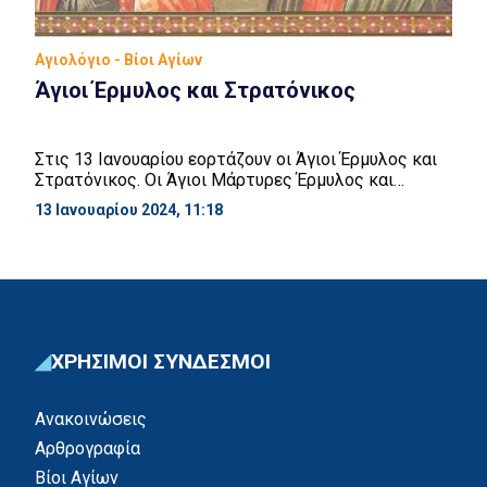
Αγιολόγιο - Βίοι Αγίων
Άγιοι Έρμυλος και Στρατόνικος
Στις 13 Ιανουαρίου εορτάζουν οι Άγιοι Έρμυλος και
Στρατόνικος. Οι Άγιοι Μάρτυρες Έρμυλος και
Στρατόνικος ζούσαν κατά τους χρόνους του
13 Ιανουαρίου 2024, 11:18
αυτοκράτορα της Ανατολής Λικινίου (308 – 323 μ.Χ).
Ο Λικίνιος, όπως είναι γνωστό, για να ευχαριστήσει
τους ειδωλολάτρες που αντιπαθούσαν τον Μέγα
Κωνσταντίνο, διέταξε, περί το 320 – 322 μ.Χ.,
διωγμό κατά των Χριστιανών. Ο […]
ΧΡΗΣΙΜΟΙ ΣΥΝΔΕΣΜΟΙ
Ανακοινώσεις
Αρθρογραφία
Βίοι Αγίων