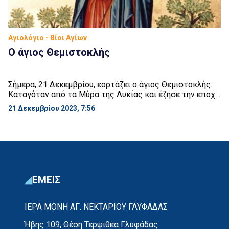
Αγιολόγιο - Βίοι Αγίων
Ο άγιος Θεμιστοκλής
Σήμερα, 21 Δεκεμβρίου, εορτάζει ο άγιος Θεμιστοκλής.
Καταγόταν από τα Μύρα της Λυκίας και έζησε την εποχή
του αυτοκράτορα Δεκίου. Ήταν βοσκός στο επάγγελμα.
21 Δεκεμβρίου 2023, 7:56
Την εποχή εκείνη ο Ασκληπιός, ο διοικητής της Λυκίας,
ξεκίνησε διωγμό κατά των χριστιανών και ο στόχος του
ήταν να συλλάβει τον άγιο μάρτυρα Διοσκουρίδη. Ο
Διοσκουρίδης όμως κατέφυγε στο όρος […]
ΕΜΕΙΣ
ΙΕΡΑ ΜΟΝΗ ΑΓ. ΝΕΚΤΑΡΙΟΥ ΓΛΥΦΑΔΑΣ
Ήβης 109, Θέση Τερψιθέα Γλυφάδας