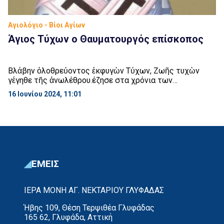
Αγιολόγιο - Βίοι Αγίων
Άγιος Τύχων ο Θαυματουργός επίσκοπος
Βλάβην ὀλοθρεύοντος ἐκφυγὼν Τύχων, Ζωῆς τυχὼν
γέγηθε τῆς ἀνωλέθρου.έζησε στα χρόνια των
αυτοκρατόρων Αρκαδίου και Ἕκτῃ καὶ δεκάτῃ
16 Ιουνίου 2024, 11:01
κατερύκακε γαῖα Τύχωνα. Ο Άγιος Τύχων, Ονηρίου.
Καταγόταν από ευσεβή οικογένεια, οι δε ενάρετοι γονείς
του τον ανέθρεψαν «εν παιδεία και νουθεσία Κυρίου», γι’
αυτό πολύ γρήγορα ο Τύχων διακρίθηκε για το ήθος του
χαρακτήρα του, τη […]
ΕΜΕΙΣ
ΙΕΡΑ ΜΟΝΗ ΑΓ. ΝΕΚΤΑΡΙΟΥ ΓΛΥΦΑΔΑΣ
Ήβης 109, Θέση Τερψιθέα Γλυφάδας
165 62, Γλυφάδα, Αττική