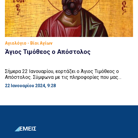
Αγιολόγιο - Βίοι Αγίων
Άγιος Τιμόθεος ο Απόστολος
Σήμερα 22 Ιανουαρίου, εορτάζει ο Άγιος Τιμόθεος ο
Απόστολος. Σύμφωνα με τις πληροφορίες που μας
παρέχουν οι Πράξεις των Αποστόλων και οι Επιστολές
22 Ιανουαρίου 2024, 9:28
του Αποστόλου Παύλου, ο Τιμόθεος ήταν ο πιο αγαπητός
μαθητής του και ένας από τους πιο στενούς συνεργάτες
του Αποστόλου Παύλου. Το όνομά του είναι ελληνικό και
σημαίνει αυτός που τιμά τον […]
ΕΜΕΙΣ