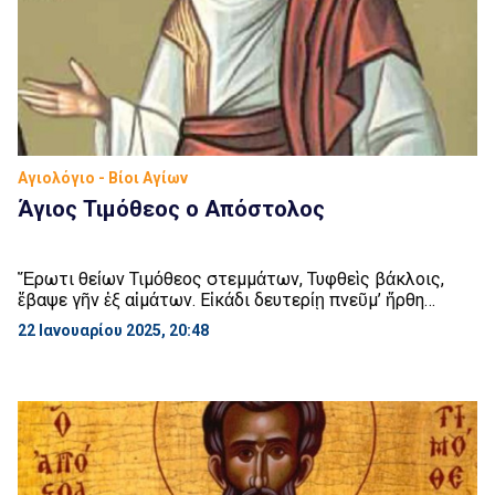
Αγιολόγιο - Βίοι Αγίων
Άγιος Τιμόθεος ο Απόστολος
Ἔρωτι θείων Τιμόθεος στεμμάτων, Τυφθεὶς βάκλοις,
ἔβαψε γῆν ἐξ αἱμάτων. Εἰκάδι δευτερίῃ πνεῦμ’ ἤρθη
Τιμοθέοιο. Στις 22 Ιανουαρίου εορτάζει ο Άγιος Τιμόθεος
22 Ιανουαρίου 2025, 20:48
ο Απόστολος. Σύμφωνα με τις πληροφορίες που μας
παρέχουν οι Πράξεις των Αποστόλων και οι Επιστολές
του Αποστόλου Παύλου, ο Τιμόθεος ήταν ο πιο αγαπητός
μαθητής του και ένας από τους πιο στενούς […]