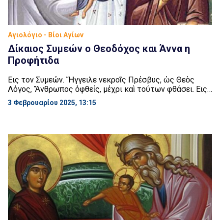
Αγιολόγιο - Βίοι Αγίων
Δίκαιος Συμεών ο Θεοδόχος και Άννα η
Προφήτιδα
Eις τον Συμεών. Ἤγγειλε νεκροῖς Πρέσβυς, ὡς Θεὸς
Λόγος, Ἄνθρωπος ὀφθείς, μέχρι καὶ τούτων φθάσει. Eις
την Άνναν. Οὐ γὰρ ἀπῆρεν ἡ Φανουὴλ θυγάτηρ, Ἕως ἐπ’
3 Φεβρουαρίου 2025, 13:15
αὐτῆς τὸν Θεὸν εἶδε βρέφος. Τῇ τριτάτῃ δεσμοῖο βίαιο
λύθη Συμεώνης. Ο Συμεών κατοικούσε στην Ιερουσαλήμ.
Ήταν δίκαιος, ευλαβής και φωτισμένος από το Άγιο
Πνεύμα, που του είχε φανερώσει […]