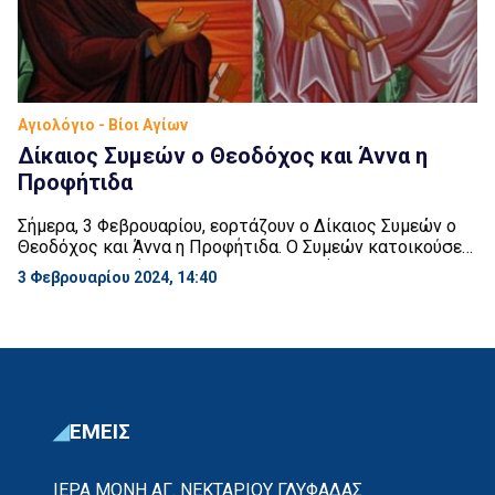
Αγιολόγιο - Βίοι Αγίων
Δίκαιος Συμεών ο Θεοδόχος και Άννα η
Προφήτιδα
Σήμερα, 3 Φεβρουαρίου, εορτάζουν ο Δίκαιος Συμεών ο
Θεοδόχος και Άννα η Προφήτιδα. Ο Συμεών κατοικούσε
στην Ιερουσαλήμ. Ήταν δίκαιος, ευλαβής και φωτισμένος
3 Φεβρουαρίου 2024, 14:40
από το Άγιο Πνεύμα, που του είχε φανερώσει ότι δε θα
πέθαινε πριν δει το Χριστό. Η χαρμόσυνη αυτή
πληροφορία τον εμψύχωνε ως τα βαθειά γεράματα του.
Τέλος, ακριβώς σαράντα μέρες μετά […]
ΕΜΕΙΣ
ΙΕΡΑ ΜΟΝΗ ΑΓ. ΝΕΚΤΑΡΙΟΥ ΓΛΥΦΑΔΑΣ