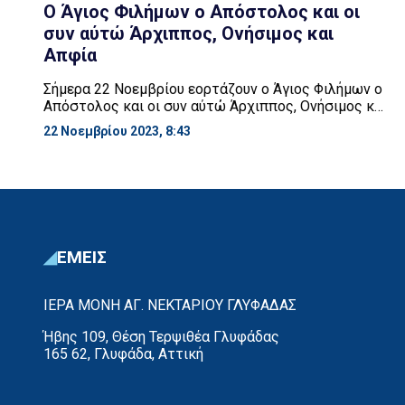
Ο Άγιος Φιλήμων ο Απόστολος και οι
συν αύτώ Άρχιππος, Ονήσιμος και
Απφία
Σήμερα 22 Νοεμβρίου εορτάζουν ο Άγιος Φιλήμων ο
Απόστολος και οι συν αύτώ Άρχιππος, Ονήσιμος και
Απφία. Και για τους τέσσερις Αγίους αναφέρει ο
22 Νοεμβρίου 2023, 8:43
Απόστολος Παύλος στην προς Φιλήμονα επιστολή
του. Ο Φιλήμων και η σύζυγός του Απφία ήταν
χριστιανοί στην πόλη των Κολοσσών, με
ανεπτυγμένο αίσθημα φιλανθρωπίας.
Χρησιμοποιούσαν δε τα πλούτη τους με προθυμία […]
ΕΜΕΙΣ
ΙΕΡΑ ΜΟΝΗ ΑΓ. ΝΕΚΤΑΡΙΟΥ ΓΛΥΦΑΔΑΣ
Ήβης 109, Θέση Τερψιθέα Γλυφάδας
165 62, Γλυφάδα, Αττική