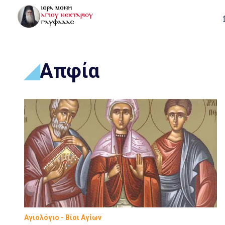
Απφία
Αγιολόγιο - Βίοι Αγίων