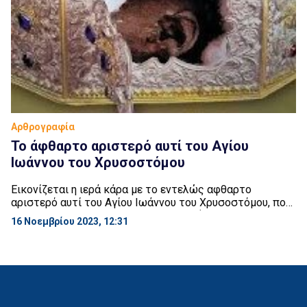
Αρθρογραφία
Το άφθαρτο αριστερό αυτί του Αγίου
Ιωάννου του Χρυσοστόμου
Εικονίζεται η ιερά κάρα με το εντελώς αφθαρτο
αριστερό αυτί του Αγίου Ιωάννου του Χρυσοστόμου, που
θησαυριζεται στην Ιερά Μεγίστη Μονή Βατοπαιδιου, στο
16 Νοεμβρίου 2023, 12:31
Άγιο Όρος, και παραμένει έτσι επί 1600 ολόκληρα
χρόνια, αποτελώντας μαζί με το άφθαρτο επίσης χέρι
του όχι μόνο σημείο αγιότητας, αλλά και διαρκούς
ομολογίας της αλήθειας και αυθεντικότητας της
Ορθόδοξης Πίστης […]