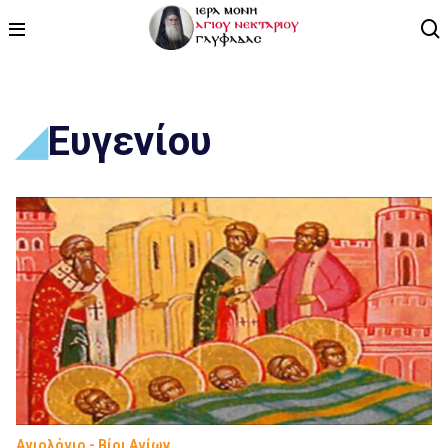
ΑΡΧΙΚΗ
Ευγενίου
ΠΡΟΓΡΑΜΜΑ
ΒΙΝΤΕΟ
ΑΡΘΡΟΓΡΑΦΙΑ
ΑΓΙΟΛΟΓΙΟ - ΒΙΟΙ ΑΓΙΩΝ
ΕΠΙΚΟΙΝΩΝΙΑ
Αγιολόγιο - Βίοι Αγίων