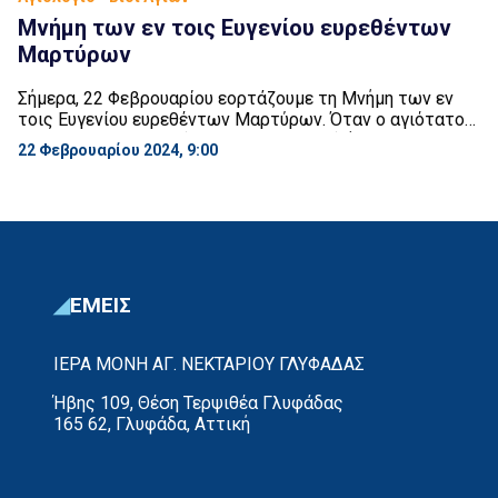
Μνήμη των εν τοις Ευγενίου ευρεθέντων
Μαρτύρων
Σήμερα, 22 Φεβρουαρίου εορτάζουμε τη Μνήμη των εν
τοις Ευγενίου ευρεθέντων Μαρτύρων. Όταν ο αγιότατος
Πατριάρχης Θωμάς (βλέπε 21 Μαρτίου) ήταν στο θρόνο
22 Φεβρουαρίου 2024, 9:00
της Κωνσταντινούπολης (607 – 610 μ.Χ.), βρέθηκαν τα
τίμια λείψανα μερικών αγίων μαρτύρων, κρυμμένα κάτω
από τη γη. Αμέσως έγινε ή ανακομιδή τους με ευλάβεια
και σεβασμό, και με συνοδεία πολύ λάου. […]
ΕΜΕΙΣ
ΙΕΡΑ ΜΟΝΗ ΑΓ. ΝΕΚΤΑΡΙΟΥ ΓΛΥΦΑΔΑΣ
Ήβης 109, Θέση Τερψιθέα Γλυφάδας
165 62, Γλυφάδα, Αττική