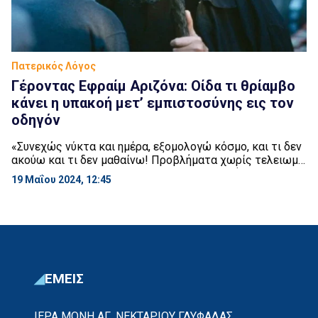
Πατερικός Λόγος
Γέροντας Εφραίμ Αριζόνα: Οίδα τι θρίαμβο
κάνει η υπακοή μετ’ εμπιστοσύνης εις τον
οδηγόν
«Συνεχώς νύκτα και ημέρα, εξομολογώ κόσμο, και τι δεν
ακούω και τι δεν μαθαίνω! Προβλήματα χωρίς τελειωμό
και λύση, και οίδα τι θρίαμβο κάνει η υπακοή μετ’
19 Μαΐου 2024, 12:45
εμπιστοσύνης εις τον οδηγόν, και τι κλυδώνια και
ναυάγια υπομένουν, όσοι στηρίζονται στην
αυτοπεποίθηση για τον εγωϊσμό τους. Και το
αποτέλεσμα να μεταβαίνουν από σκότος εις σκότος, και
[…]
ΕΜΕΙΣ
ΙΕΡΑ ΜΟΝΗ ΑΓ. ΝΕΚΤΑΡΙΟΥ ΓΛΥΦΑΔΑΣ