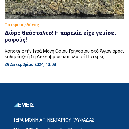
Πατερικός Λόγος
Δώρο θεόσταλτο! Η παραλία είχε γεμίσει
ροφούς!
Κάποτε στήν Ιερά Μονή Οσίου Γρηγορίου στό Άγιον όρος,
επλησίαζε ή 6η Δεκεμβρίου καί όλοι οί Πατέρες
ευρίσκον βοήθεια του Θεού, όλες οι προετοιμασίες της
29 Δεκεμβρίου 2024, 13:08
πανηγύρεως επήγαν καλά. Μόνο οι μάγειροι ήταν
ανήσυχοι που ακόμη δεν μπόρεσαν να τους
προμηθεύσουν ψάρια. Την παραμονή το απόγευμα,
πλησιάζουν τον Ηγούμενο Συμεών, και του λένε:
-Γέροντα, μήπως πρέπει […]
ΕΜΕΙΣ
ΙΕΡΑ ΜΟΝΗ ΑΓ. ΝΕΚΤΑΡΙΟΥ ΓΛΥΦΑΔΑΣ