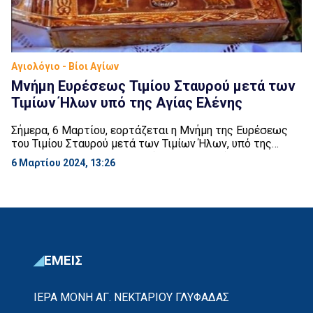
Αγιολόγιο - Βίοι Αγίων
Μνήμη Ευρέσεως Τιμίου Σταυρού μετά των
Τιμίων Ήλων υπό της Αγίας Ελένης
Σήμερα, 6 Μαρτίου, εορτάζεται η Μνήμη της Ευρέσεως
του Τιμίου Σταυρού μετά των Τιμίων Ήλων, υπό της
Αγίας Ελένης. Η Αγία Ελένη (247 – 328 μ.Χ.), μητέρα του
6 Μαρτίου 2024, 13:26
πρώτου Χριστινανού αυτοκράτορα Κωνσταντίνου Α’ του
Μεγάλου (280/288 – 337 μ.Χ.), το έτος 326 μ.Χ. πήγε στην
Ιερουσαλήμ, όπου «με μέγαν κόπον και πολλήν έξοδον
και φοβερίσματα […]
ΕΜΕΙΣ
ΙΕΡΑ ΜΟΝΗ ΑΓ. ΝΕΚΤΑΡΙΟΥ ΓΛΥΦΑΔΑΣ