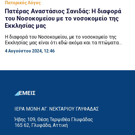
Πατερικός Λόγος
Πατέρας Αναστάσιος Σανιδάς: Η διαφορά
του Νοσοκομείου με το νοσοκομείο της
Εκκλησίας μας
Η διαφορά του Νοσοκομείου, με το νοσοκομείο της
Εκκλησίας μας είναι ότι εδώ ακόμα και τα πτώματα
έχουν ελπίδα. Γι αυτό δεν πρέπει να απελπιζόμαστε
4 Αυγούστου 2024, 12:46
ποτέ. Με το καλό να μπούμε αδελφοί μου στις Ιερές
Παρακλήσεις μας και να γιορτάσουμε την Μητέρα
Παναγία μας. Όπου και να είστε. Όπου και να βρίσκεστε.
Ή Παναγία να […]
ΕΜΕΙΣ
ΙΕΡΑ ΜΟΝΗ ΑΓ. ΝΕΚΤΑΡΙΟΥ ΓΛΥΦΑΔΑΣ
Ήβης 109, Θέση Τερψιθέα Γλυφάδας
165 62, Γλυφάδα, Αττική