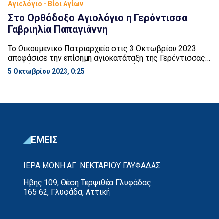
Αγιολόγιο - Βίοι Αγίων
Στο Ορθόδοξο Αγιολόγιο η Γερόντισσα
Γαβριηλία Παπαγιάννη
Το Οικουμενικό Πατριαρχείο στις 3 Οκτωβρίου 2023
αποφάσισε την επίσημη αγιοκατάταξη της Γερόντισσας
Γαβριήλιας η οποία έζησε και στη νήσο Λέρο των
5 Οκτωβρίου 2023, 0:25
Δωδεκανήσων όπου και εξεδήμησεν προς Κύριον στις 28
Μαρτίου του 1992. Αξίζει να αναφερθεί ότι στη Λέρο
σήμερα ηχούν όλες οι καμπάνες του νησιού, χαρμόσυνα
και πανηγυρικά. Λίγα λόγια για την γερόντισσα
Γαβριηλία: […]
ΕΜΕΙΣ
ΙΕΡΑ ΜΟΝΗ ΑΓ. ΝΕΚΤΑΡΙΟΥ ΓΛΥΦΑΔΑΣ
Ήβης 109, Θέση Τερψιθέα Γλυφάδας
165 62, Γλυφάδα, Αττική