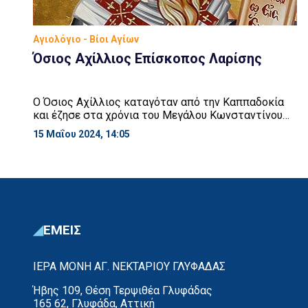
Αγιολόγιο - Βίοι Αγίων
Όσιος Αχίλλιος Επίσκοπος Λαρίσης
Ο Όσιος Αχίλλιος καταγόταν από την Καππαδοκία
και έζησε στα χρόνια του Μεγάλου Κωνσταντίνου
(306 – 337 μ.Χ.). Ο νεανικός του πόθος, τον έφερε
15 Μαΐου 2024, 14:05
στους άγιους Τόπους και κατόπιν στη Ρώμη. Εκεί
επιδόθηκε στο Ιερό έργο του Ιεροκήρυκα,
διδάσκοντας ακατάπαυστα το θείο λόγο σε πόλεις
και χωριά, αψηφώντας ανάγκες, βρισιές, διωγμούς
και ταλαιπωρίες. Οι μεγάλες […]
ΕΜΕΙΣ
ΙΕΡΑ ΜΟΝΗ ΑΓ. ΝΕΚΤΑΡΙΟΥ ΓΛΥΦΑΔΑΣ
Ήβης 109, Θέση Τερψιθέα Γλυφάδας
165 62, Γλυφάδα, Αττική