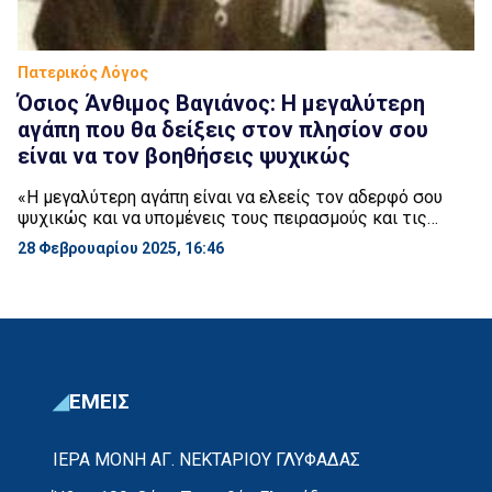
Πατερικός Λόγος
Όσιος Άνθιμος Βαγιάνος: Η μεγαλύτερη
αγάπη που θα δείξεις στον πλησίον σου
είναι να τον βοηθήσεις ψυχικώς
«Η μεγαλύτερη αγάπη είναι να ελεείς τον αδερφό σου
ψυχικώς και να υπομένεις τους πειρασμούς και τις
ιδιοτροπίες του. Η μεγαλύτερη αγάπη που θα δείξεις
28 Φεβρουαρίου 2025, 16:46
στον πλησίον σου, είναι να τον βοηθήσεις ψυχικώς. Εάν
π.χ. κάποιος σφάλλει, εσύ εάν έχεις αγάπη, θα του πεις:
”Συγχώρεσέ με, αυτό που έκανες, δεν ήταν καλό.
Φρόντισε να μην […]
ΕΜΕΙΣ
ΙΕΡΑ ΜΟΝΗ ΑΓ. ΝΕΚΤΑΡΙΟΥ ΓΛΥΦΑΔΑΣ