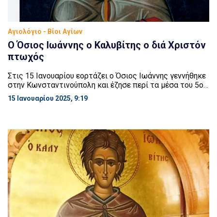
Αγιολόγιο - Βίοι Αγίων
Ο Όσιος Ιωάννης ο Καλυβίτης ο διά Χριστόν
πτωχός
Στις 15 Ιανουαρίου εορτάζει ο Όσιος Ιωάννης γεννήθηκε
στην Κωνσταντινούπολη και έζησε περί τα μέσα του 5ου
αιώνα μ.Χ. Ο πατέρας του ονομαζόταν Ευτρόπιος και
15 Ιανουαρίου 2025, 9:19
ήταν συγκλητικός. Η μητέρα του ονομαζόταν Θεοδώρα. Ο
Ιωάννης από πολύ μικρή ηλικία αγάπησε τον μοναχικό
βίο και φοβούμενος μήπως, ριπτόμενος στον κοσμικό
στρόβιλο, έχανε το ηθικό του και τη […]