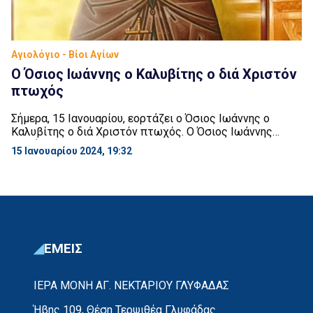
Αγιολόγιο - Βίοι Αγίων
Ο Όσιος Ιωάννης ο Καλυβίτης ο διά Χριστόν
πτωχός
Σήμερα, 15 Ιανουαρίου, εορτάζει ο Όσιος Ιωάννης ο
Καλυβίτης ο διά Χριστόν πτωχός. Ο Όσιος Ιωάννης
γεννήθηκε στην Κωνσταντινούπολη και έζησε περί τα
15 Ιανουαρίου 2024, 19:32
μέσα του 5ου αιώνα μ.Χ. Ο πατέρας του ονομαζόταν
Ευτρόπιος και ήταν συγκλητικός. Η μητέρα του
ονομαζόταν Θεοδώρα. Ο Ιωάννης από πολύ μικρή ηλικία
αγάπησε τον μοναχικό βίο και φοβούμενος μήπως,
ριπτόμενος […]
ΕΜΕΙΣ
ΙΕΡΑ ΜΟΝΗ ΑΓ. ΝΕΚΤΑΡΙΟΥ ΓΛΥΦΑΔΑΣ
Ήβης 109, Θέση Τερψιθέα Γλυφάδας