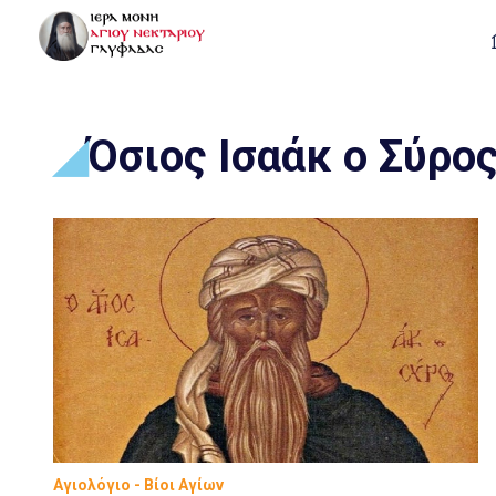
Όσιος Ισαάκ ο Σύρο
Αγιολόγιο - Βίοι Αγίων