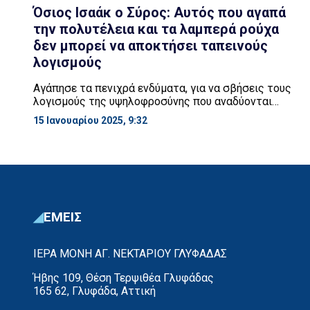
Όσιος Ισαάκ ο Σύρος: Αυτός που αγαπά
την πολυτέλεια και τα λαμπερά ρούχα
δεν μπορεί να αποκτήσει ταπεινούς
λογισμούς
Αγάπησε τα πενιχρά ενδύματα, για να σβήσεις τους
λογισμούς της υψηλοφροσύνης που αναδύονται
μέσα σου. Γιατί αυτός που αγαπά την πολυτέλεια και
15 Ιανουαρίου 2025, 9:32
τα λαμπερά ρούχα δεν μπορεί να αποκτήσει
ταπεινούς λογισμούς. Διότι η καρδιά μέσα στον
άνθρωπο συμμορφώνεται με τα εξωτερικά σχήματα.
Όσιος Ισαάκ ο Σύρος
ΕΜΕΙΣ
ΙΕΡΑ ΜΟΝΗ ΑΓ. ΝΕΚΤΑΡΙΟΥ ΓΛΥΦΑΔΑΣ
Ήβης 109, Θέση Τερψιθέα Γλυφάδας
165 62, Γλυφάδα, Αττική