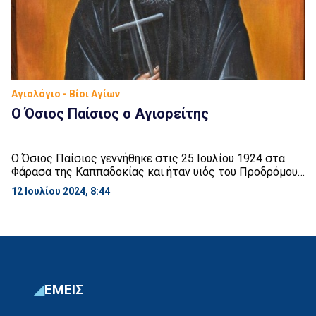
Αγιολόγιο - Βίοι Αγίων
Ο Όσιος Παίσιος ο Αγιορείτης
Ο Όσιος Παίσιος γεννήθηκε στις 25 Ιουλίου 1924 στα
Φάρασα της Καππαδοκίας και ήταν υιός του Προδρόμου
και της Ευλαμπίας Εζνεπίδη. Είχε άλλα οκτώ αδέλφια,
12 Ιουλίου 2024, 8:44
ενώ ο πατέρας του ήταν πρόεδρος του χωριού. Στις 7
Αυγούστου 1924, μια εβδομάδα πριν οι Φαρασιώτες
φύγουν για την Ελλάδα, βαπτίσθηκε από τον ιερέα της
ενορίας Άγιο Αρσένιο, ο […]
ΕΜΕΙΣ