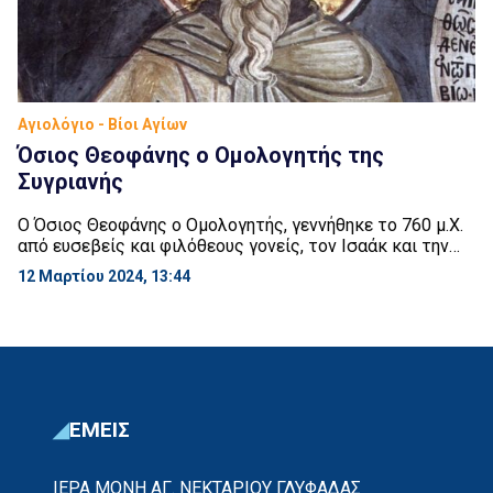
Αγιολόγιο - Βίοι Αγίων
Όσιος Θεοφάνης ο Ομολογητής της
Συγριανής
Ο Όσιος Θεοφάνης ο Ομολογητής, γεννήθηκε το 760 μ.Χ.
από ευσεβείς και φιλόθεους γονείς, τον Ισαάκ και την
Θεοδότη. Σε ηλικία οκτώ ετών έμεινε ορφανός από
12 Μαρτίου 2024, 13:44
πατέρα και η μητέρα του ανέλαβε το δύσκολο έργο της
ανατροφής, της διαπαιδαγωγήσεως και της μορφώσεως
του υιού της Θεοφάνους. Ο Όσιος, κατά παράκληση της
μητέρα του, νυμφεύθηκε σε […]
ΕΜΕΙΣ
ΙΕΡΑ ΜΟΝΗ ΑΓ. ΝΕΚΤΑΡΙΟΥ ΓΛΥΦΑΔΑΣ