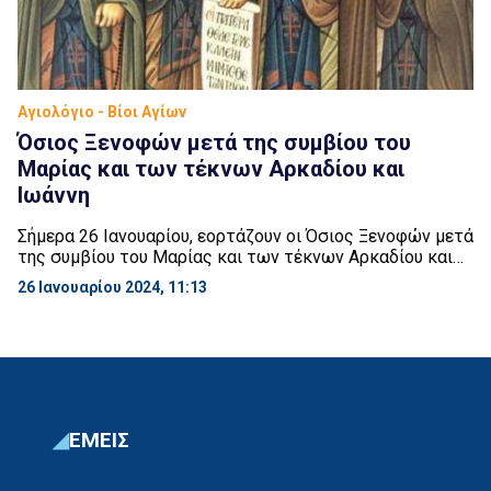
Αγιολόγιο - Βίοι Αγίων
Όσιος Ξενοφών μετά της συμβίου του
Μαρίας και των τέκνων Αρκαδίου και
Ιωάννη
Σήμερα 26 Ιανουαρίου, εορτάζουν οι Όσιος Ξενοφών μετά
της συμβίου του Μαρίας και των τέκνων Αρκαδίου και
Ιωάννη. Ο Όσιος Ξενοφών κατοικούσε στην
26 Ιανουαρίου 2024, 11:13
Κωνσταντινούπολη κατά τους χρόνους των
αυτοκρατόρων Ιουστίνου Α’ (518 – 527 μ.Χ.) και
Ιουστινιανού (527 – 565 μ.Χ.). Ήταν πλούσιος
συγκλητικός και διακρινόταν για την βαθιά ευσέβειά του
προς τον Θεό. Είχε […]
ΕΜΕΙΣ