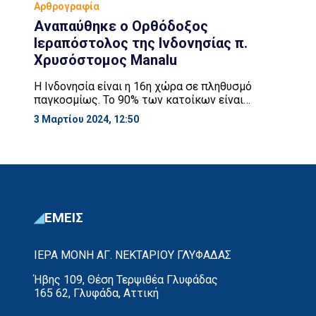
Αρθρογραφία
Αναπαύθηκε ο Ορθόδοξος
Ιεραπόστολος της Ινδονησίας π.
Χρυσόστομος Manalu
Η Ινδονησία είναι η 16η χώρα σε πληθυσμό
παγκοσμίως. Το 90% των κατοίκων είναι
Μουσουλμάνοι. Οι Ορθόδοξοι ειναι 3.000. Ο π.
3 Μαρτίου 2024, 12:50
Χρυσόστομος χειροτονήθηκε πρεσβύτερος το 1994
στην Άρτα, από τον Σεβασιμώτατο Μητροπολίτης
Άρτης κ. Ιγνάτιο. Το 1997 ξεκίνησε την
ιεραποστολική του δράση στην επαρχία Medan της
Σουμάτρας. Οι πρώτοι Ορθόδοξοι ήταν η
πρεσβυτέρα του Ελισάβετ […]
ΕΜΕΙΣ
ΙΕΡΑ ΜΟΝΗ ΑΓ. ΝΕΚΤΑΡΙΟΥ ΓΛΥΦΑΔΑΣ
Ήβης 109, Θέση Τερψιθέα Γλυφάδας
165 62, Γλυφάδα, Αττική