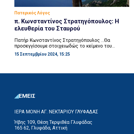
Πατερικός Λόγος
π. Κωνσταντίνος Στρατηγόπουλος: Η
ελευθερία του Σταυρού
Πατήρ Κωνσταντίνος Στρατηγόπουλος …Θα
προσεγγίσουμε στοιχειωδώς το κείμενο του
αποστόλου Παύλου. Και το προσεγγίζουμε
15 Σεπτεμβρίου 2024, 15:25
προσωπικώς, ειδικά για τον απόστολο Παύλο, γιατί
εκφράζει τη βαθιά πορεία του κάθε πιστού, μπροστά
στον κάθε σταυρό που σηκώνει [κάθε μέρα] μπροστά
του. Είναι μια πορεία βαθιά εσωτερική, θα λέγαμε
που αναλύει τον εαυτό του και ταυτόχρονα εκφράζει
τον κάθε […]
ΕΜΕΙΣ
ΙΕΡΑ ΜΟΝΗ ΑΓ. ΝΕΚΤΑΡΙΟΥ ΓΛΥΦΑΔΑΣ
Ήβης 109, Θέση Τερψιθέα Γλυφάδας
165 62, Γλυφάδα, Αττική