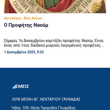
Αγιολόγιο - Βίοι Αγίων
Ο Προφήτης Ναούμ
Σήμερα, 1η Δεκεμβρίου εορτάζει προφήτης Ναούμ. Είναι
ένας από τους δώδεκα μικρούς λεγομένους προφήτες.
Έζησε τον 7ο αιώνα προ Χριστού και ήταν από τη φυλή
1 Δεκεμβρίου 2023, 9:32
του Συμεών. Πατρίδα είχε την Ελκεσέμ, γι’ αυτό
ονομάστηκε και Ναούμ ο Ελκεσαίος. Το βιβλίο της
προφητείας του αποτελείται από τρία μικρά κεφάλαια
και αφορά την τύχη της πόλης Νινευή. […]
ΕΜΕΙΣ
ΙΕΡΑ ΜΟΝΗ ΑΓ. ΝΕΚΤΑΡΙΟΥ ΓΛΥΦΑΔΑΣ
Ήβης 109, Θέση Τερψιθέα Γλυφάδας