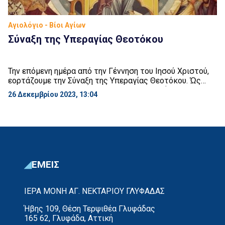
Αγιολόγιο - Βίοι Αγίων
Σύναξη της Υπεραγίας Θεοτόκου
Την επόμενη ημέρα από την Γέννηση του Ιησού Χριστού,
εορτάζουμε την Σύναξη της Υπεραγίας Θεοτόκου. Ὡς
βρέφος βαστάζουσα, ἐν ταὶς ἀγκάλαις Ἁγνή, τὸν πάντων
26 Δεκεμβρίου 2023, 13:04
δεσπόζοντα, σάρκα λαβόντα ἔκ σοῦ, χαρᾶς ὤφθης
πρόξενος, ὅθεν πᾶσα ἡ κτίσις, ἀνυμνεῖ χαρμοσύνως,
σήμερον Θεοτόκε, τὴν φρικτήν σου λοχείαν πηγὴν γὰρ
ἀθανασίας, κόσμω ἐκύησας. Κοντάκιον Ἦχος πλ. β’.
Αὐτόμελον. Ὁ […]
ΕΜΕΙΣ
ΙΕΡΑ ΜΟΝΗ ΑΓ. ΝΕΚΤΑΡΙΟΥ ΓΛΥΦΑΔΑΣ
Ήβης 109, Θέση Τερψιθέα Γλυφάδας
165 62, Γλυφάδα, Αττική