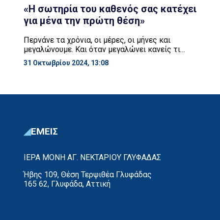
«Η σωτηρία του καθενός σας κατέχει
για μένα την πρώτη θέση»
Περνάνε τα χρόνια, οι μέρες, οι μήνες και
μεγαλώνουμε. Και όταν μεγαλώνει κανείς τι
σημαίνει, φτάνει προς το τέλος. Κάθε μέρα που
31 Οκτωβρίου 2024, 13:08
περνάει είναι και μία μέρα πιο κοντά στην
αναχώρησή μας. Και βλέπω, δεν λέω μόνο για σας,
λέω για όλους μας, ότι πολλές φορές δεν μας
καίγεται καρφί. Κατά το δη λεγόμενον. Δεν […]
ΕΜΕΙΣ
ΙΕΡΑ ΜΟΝΗ ΑΓ. ΝΕΚΤΑΡΙΟΥ ΓΛΥΦΑΔΑΣ
Ήβης 109, Θέση Τερψιθέα Γλυφάδας
165 62, Γλυφάδα, Αττική