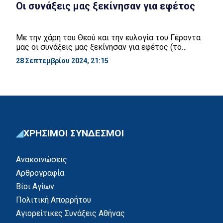
Oι συνάξεις μας ξεκίνησαν για εφέτος
Με την χάρη του Θεού και την ευλογία του Γέροντα
μας οι συνάξεις μας ξεκίνησαν για εφέτος (το
Σάββατο 28/9). Στο σταθμό του μετρό Ελληνικού
28 Σεπτεμβρίου 2024, 21:15
στο κυκλοφοριακό ρεύμα προς Αθήνα θα υπάρχει
αυτοκίνητο για την εξυπηρέτηση όσων έρχονται με
το μετρό.
ΧΡΗΣΙΜΟΙ ΣΥΝΔΕΣΜΟΙ
Ανακοινώσεις
Αρθρογραφία
Βίοι Αγίων
Πολιτική Απορρήτου
Αγιορείτικες Συνάξεις Αθήνας