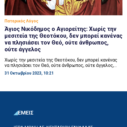
Πατερικός Λόγος
Άγιος Νικόδημος ο Αγιορείτης: Χωρίς την
μεσιτεία της Θεοτόκου, δεν μπορεί κανένας
να πλησιάσει τον Θεό, ούτε άνθρωπος,
ούτε άγγελος
Χωρίς την μεσιτεία της Θεοτόκου, δεν μπορεί κανένας
να πλησιάσει τον Θεό, ούτε άνθρωπος, ούτε άγγελος,
διότι αυτή μόνη βρίσκεται στο σημείο μεταξύ της
31 Οκτωβρίου 2023, 10:21
Ακτίστου Αγίας Τριάδος και της κτιστής φύσεως των
αγγελικών δυνάμεων. Διότι μόνο αυτή είναι, «Θεός»
άμεσος, μετά τον Θεό και έχει τα δευτερεία της Αγίας
Τριάδος, επειδή είναι αληθινά Μητέρα του […]
ΕΜΕΙΣ