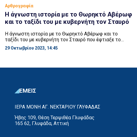
Αρθρογραφία
H άγνωστη ιστορία με το Θωρηκτό Αβέρωφ
και το ταξίδι του με κυβερνήτη τον Σταυρό
H άγνωστη ιστορία με το Θωρηκτό Αβέρωφ και το
ταξίδι του με κυβερνήτη τον Σταυρό που έφτιαξε το
πλήρωμά του και πώς ανάγκασε όλον το συμμαχικό
29 Οκτωβρίου 2023, 14:45
στόλο να το υποδεχθεί με τις μεγαλύτερες ναυτικές
τιμές. Οι εντολές ήταν να αυτοβυθιστεί, όμως το
πλήρωμα του Αβέρωφ κατασκεύασε έναν μεταλλικό
σταυρό τον οποίο έθεσε στη θέση του […]
ΕΜΕΙΣ
ΙΕΡΑ ΜΟΝΗ ΑΓ. ΝΕΚΤΑΡΙΟΥ ΓΛΥΦΑΔΑΣ
Ήβης 109, Θέση Τερψιθέα Γλυφάδας
165 62, Γλυφάδα, Αττική