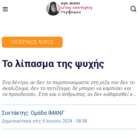
ΑΡΧΙΚΗ
ΠΑΤΕΡΙΚΌΣ ΛΌΓΟΣ
ΠΡΟΓΡΑΜΜΑ
Το λίπασμα της ψυχής
ΒΙΝΤΕΟ
ΑΡΘΡΟΓΡΑΦΙΑ
Ένα δέντρο, αν δεν το περιποιούμαστε στη ρίζα του δεν το
σκαλίζουμε, δεν το ποτίζουμε, δε μπορεί να καρπίσει και
ΑΓΙΟΛΟΓΙΟ - ΒΙΟΙ ΑΓΙΩΝ
να προοδεύσει. Έτσι και ο άνθρωπος, αν δεν καθαρισθεί και
σκαλιστεί μέσα του, να φύγουν οι αμαρτίες και τα πάθη
ΕΠΙΚΟΙΝΩΝΙΑ
μέσω του πνευματικού, αν δεν θρέψει την ψυχή του με το
λίπασμα του λόγου του […]
Συντάκτης: Ομάδα ΙΜΑΝΓ
Δημοσιεύτηκε στις 6 Ιουνίου 2024 - 08:38