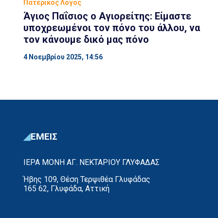
Πατερικός Λόγος
Άγιος Παΐσιος ο Αγιορείτης: Εί­μα­στε
υπο­χρε­ω­μέ­νοι τον πόνο του άλ­λου, να
τον κά­νου­με δικό μας πόνο
4 Νοεμβρίου 2025, 14:56
ΕΜΕΙΣ
ΙΕΡΑ ΜΟΝΗ ΑΓ. ΝΕΚΤΑΡΙΟΥ ΓΛΥΦΑΔΑΣ
Ήβης 109, Θέση Τερψιθέα Γλυφάδας
165 62, Γλυφάδα, Αττική