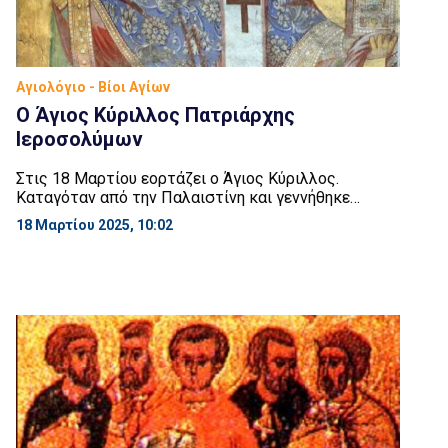
Αγιολόγιο - Βίοι Αγίων
Ο Άγιος Κύριλλος Πατριάρχης
Ιεροσολύμων
Στις 18 Μαρτίου εορτάζει ο Άγιος Κύριλλος.
Καταγόταν από την Παλαιστίνη και γεννήθηκε
πιθανώς το έτος 313 μ.Χ. στα Ιεροσόλυμα.
18 Μαρτίου 2025, 10:02
Χειροτονήθηκε Πρεσβύτερος υπό του Επισκόπου
Ιεροσολύμων Μαξίμου του Γ’ (333 – 348 μ.Χ.), τον
οποίο και διαδέχθηκε στην επισκοπική έδρα κατά
τις αρχές του έτους 348 μ.Χ., είτε διότι ο Μάξιμος
απομακρύνθηκε από τους αιρετικούς […]