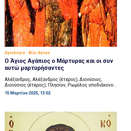
Αγιολόγιο - Βίοι Αγίων
Ο Άγιος Αγάπιος ο Μάρτυρας και οι συν
αυτώ μαρτυρήσαντες
Αλέξανδρος, Αλέξανδρος (έτερος), Διονύσιος,
Διονύσιος (έτερος), Πλησίον, Ρωμύλος υποδιάκονος
και Τιμόλαος Ο Άγιος Αγάπιος καταγόταν από την
15 Μαρτίου 2025, 13:02
Γάζα της Φοινίκης, οι Άγιοι Αλέξανδροι από την
Αίγυπτο, οι Άγιοι Διονύσιοι από την Τρίπολη της
Φοινίκης, ο Άγιος Πλησίον από την Αίγυπτο, ο Άγιος
Ρωμύλος από τη Διόσπολη και ο Άγιος Τιμόλαος από
τον Πόντο. Αυτοί, ενώ […]