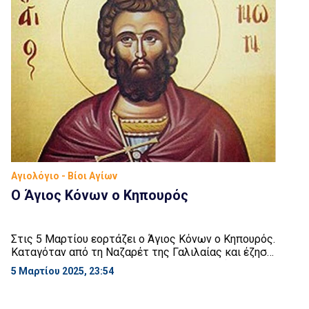
Αγιολόγιο - Βίοι Αγίων
Ο Άγιος Κόνων ο Κηπουρός
Στις 5 Μαρτίου εορτάζει ο Άγιος Κόνων ο Κηπουρός.
Καταγόταν από τη Ναζαρέτ της Γαλιλαίας και έζησε
κατά τα χρόνια της βασιλείας του Δεκίου (249 – 251
5 Μαρτίου 2025, 23:54
μ.Χ.). Αφού ήλθε στην χώρα της Παμφυλίας και
διάλεξε μικρό τόπο, τον μετασκεύασε σε κήπο
φυτεύοντας λάχανα, από τα οποία προμήθευε τον