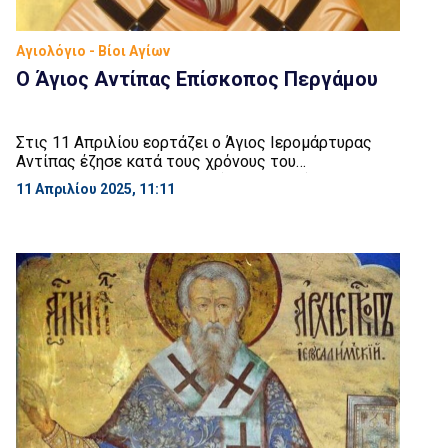
Αγιολόγιο - Βίοι Αγίων
Ο Άγιος Αντίπας Επίσκοπος Περγάμου
Στις 11 Απριλίου εορτάζει ο Άγιος Ιερομάρτυρας
Αντίπας έζησε κατά τους χρόνους του
αυτοκράτορος Διομιτιανού (81 – 96 μ.Χ.). Ήταν
11 Απριλίου 2025, 11:11
σύγχρονος των Αγίων Αποστόλων, οι οποίοι και τον
χειροτόνησαν Επίσκοπο της Εκκλησίας της
Περγάμου, όταν ο Θεολόγος και Ευαγγελιστής
Ιωάννης ήταν εξόριστος στην Πάτμο. Στην
Αποκάλυψη ο Άγιος Αντίπας αποκαλείται από τον
Απόστολο Ιωάννη πιστός […]