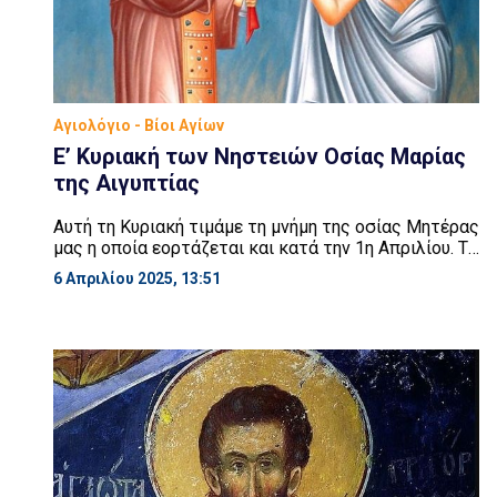
Αγιολόγιο - Βίοι Αγίων
Ε’ Κυριακή των Νηστειών Οσίας Μαρίας
της Αιγυπτίας
Αυτή τη Κυριακή τιμάμε τη μνήμη της οσίας Μητέρας
μας η οποία εορτάζεται και κατά την 1η Απριλίου. Το
«Ωρολόγιο» γράφει ότι «Πλησιάζοντας το τέλος της
6 Απριλίου 2025, 13:51
αγίας Σαρακοστής, τάχθηκε να εορτάζεται σήμερα η
αγία προς τόνωση των ραθύμων και αμαρτωλών σε
μετάνοια. Όταν ήταν δώδεκα ετών η αγία, έφυγε
μακριά από τους γονείς της και […]