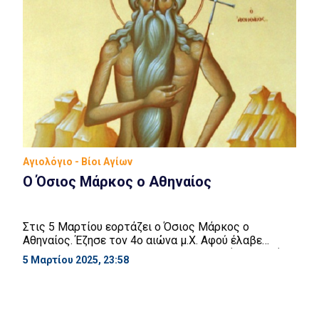
Αγιολόγιο - Βίοι Αγίων
Ο Όσιος Μάρκος ο Αθηναίος
Στις 5 Μαρτίου εορτάζει ο Όσιος Μάρκος ο
Αθηναίος. Έζησε τον 4ο αιώνα μ.Χ. Αφού έλαβε
αξιόλογη μόρφωση, εγκατέλειψε την Αθήνα και πήγε
5 Μαρτίου 2025, 23:58
στην Αντιόχεια, όπου μαθήτευσε κοντά στον Άγιο
Ιωάννη τον Χρυσόστομο. Αργότερα εκάρη μοναχός
και αφιέρωσε τον εαυτό του στην μελέτη των Θείων
Γραφών και έφθασε στον ύψιστο βαθμό της αρετής.