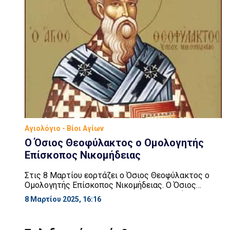
Αγιολόγιο - Βίοι Αγίων
Ο Όσιος Θεοφύλακτος ο Ομολογητής
Επίσκοπος Νικομήδειας
Στις 8 Μαρτίου εορτάζει ο Όσιος Θεοφύλακτος ο
Ομολογητής Επίσκοπος Νικομήδειας. Ο Όσιος
Θεοφύλακτος καταγόταν από την Ανατολή και έζησε
8 Μαρτίου 2025, 16:16
κατά τους χρόνους του αυτοκράτορα Λέοντος του
Δ’ (775 – 780 μ.Χ.). Λόγω της μεγάλης του παιδείας
και προς συνέχιση των σπουδών του ήλθε στην