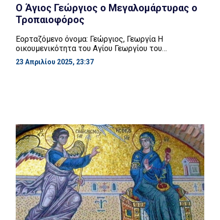
Ο Άγιος Γεώργιος ο Μεγαλομάρτυρας ο
Τροπαιοφόρος
Εορταζόμενο όνομα: Γεώργιος, Γεωργία Η
οικουμενικότητα του Αγίου Γεωργίου του
Τροπαιοφόρου, που εκφράζεται μέσα από τη
23 Απριλίου 2025, 23:37
λειτουργική τέχνη, την τιμή προς τον Άγιο λαών και
φυλών ακόμα και μη ορθοδόξων, τη λαική
θρησκευτικότητα, μαρτυρείται περίτρανα από την γ’
Ωδή του Κανόνος του: «Γη πάσα και βρότειος φυλή,
ουρανός τε συγχαίρει, στρατός Αγγέλων τε, ο
πρωτοστράτηγος […]