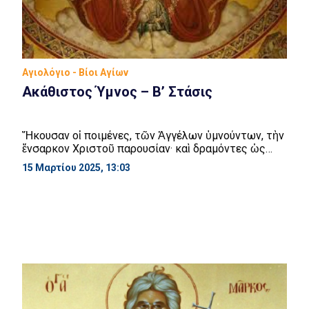
Αγιολόγιο - Βίοι Αγίων
Ακάθιστος Ύμνος – Β’ Στάσις
Ἤκουσαν oἱ ποιμένες, τῶν Ἀγγέλων ὑμνούντων, τὴν
ἔνσαρκον Χριστοῦ παρουσίαν· καὶ δραμόντες ὡς
πρὸς ποιμένα, θεωροῦσι τοῦτον ὡς ἀμνὸν ἄμωμον,
15 Μαρτίου 2025, 13:03
ἐν γαστρὶ τῆς Μαρίας βοσκηθέντα, ἥν ὑμνοῦντες
εἶπον· Χαῖρε, Ἀμνοῦ καὶ Ποιμένος Μῆτερ, χαῖρε, αὐλὴ
λογικῶν προβάτων. Χαῖρε, ἀοράτων ἐχθρῶν
ἀμυντήριον, χαῖρε, Παραδείσου θυρῶν ἀνοικτήριον.
Χαῖρε, ὅτι τὰ οὐράνια συναγάλλεται τῇ γῇ, χαῖρε, ὅτι
τὰ […]