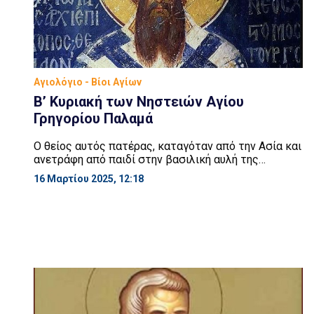
Αγιολόγιο - Βίοι Αγίων
Β’ Κυριακή των Νηστειών Αγίου
Γρηγορίου Παλαμά
Ο θείος αυτός πατέρας, καταγόταν από την Ασία και
ανετράφη από παιδί στην βασιλική αυλή της
Κωνσταντινούπολης. Τελείωσε τις σπουδές του στη
16 Μαρτίου 2025, 12:18
φιλοσοφία, ρητορική και φυσική. Στη λογική, κατά
την αποφοιτήριο διάλεξή του ενώπιον του
αυτοκράτορα και των αξιωματούχων, ο πρύτανης
του πανεπιστημίου ανεφώνησε με θαυμασμό ότι αν
ήταν παρών και ο ίδιος Aριστοτέλης θα […]