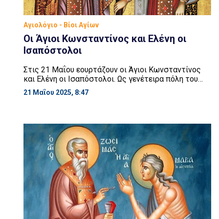
Αγιολόγιο - Βίοι Αγίων
Οι Άγιοι Κωνσταντίνος και Ελένη οι
Ισαπόστολοι
Στις 21 Μαΐου εουρτάζουν οι Άγιοι Κωνσταντίνος
και Ελένη οι Ισαπόστολοι. Ως γενέτειρα πόλη του
Μεγάλου Κωνσταντίνου αναφέρεται τόσο η Ταρσός
21 Μαΐου 2025, 8:47
της Κιλικίας όσο και το Δρέπανο της Βιθυνίας.
Ωστόσο η άποψη που επικρατεί φέρει τον Μέγα
Κωνσταντίνο να έχει γεννηθεί στη Ναισό της Άνω
Μοισίας. Το ακριβές έτος της γεννήσεώς του δεν
είναι γνωστό, […]