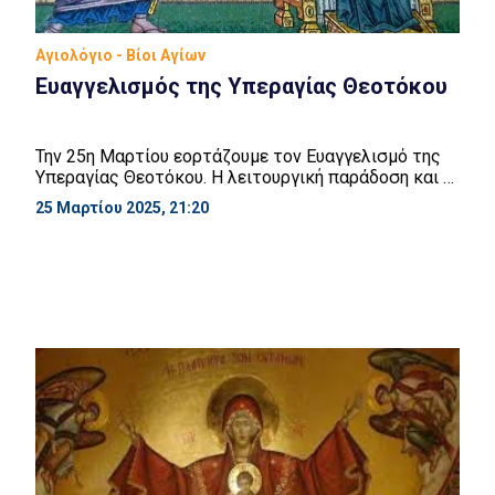
Αγιολόγιο - Βίοι Αγίων
Ευαγγελισμός της Υπεραγίας Θεοτόκου
Την 25η Μαρτίου εορτάζουμε τον Ευαγγελισμό της
Υπεραγίας Θεοτόκου. Η λειτουργική παράδοση και η
Ορθόδοξη πνευματικότητα τοποθετούν σε ιδιαίτερη
25 Μαρτίου 2025, 21:20
θέση την σημερινή εορτή του Ευαγγελισμού της
Θεοτόκου. Και είναι αλήθεια ότι οι θεομητορικές
εορτές πλουτίζουν την λειτουργική μας ζωή, γιατί ο
Λόγος του Θεού πάντοτε ατενίζει με ιδιαίτερη
αγάπη και σεβασμό την μεσίτρια του ουρανού. […]