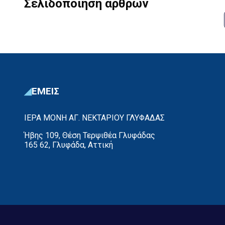
Σελιδοποίηση άρθρων
Κωνσταντινούπολη, όπου γρήγορα απέκτησε φήμη
σοφού και δημιούργησε φιλικές σχέσεις […]
ΕΜΕΙΣ
ΙΕΡΑ ΜΟΝΗ ΑΓ. ΝΕΚΤΑΡΙΟΥ ΓΛΥΦΑΔΑΣ
Ήβης 109, Θέση Τερψιθέα Γλυφάδας
165 62, Γλυφάδα, Αττική