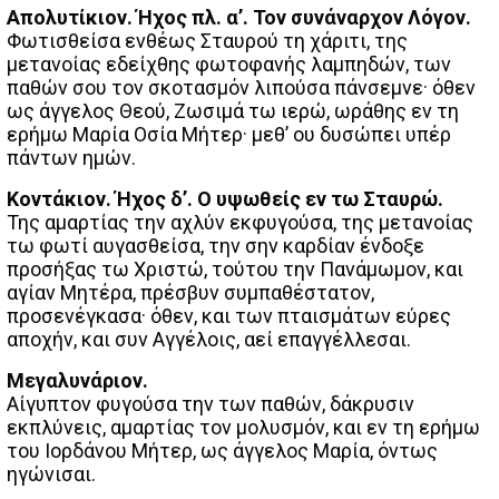
Απολυτίκιον. Ήχος πλ. α’. Τον συνάναρχον Λόγον.
Φωτισθείσα ενθέως Σταυρού τη χάριτι, της
μετανοίας εδείχθης φωτοφανής λαμπηδών, των
παθών σου τον σκοτασμόν λιπούσα πάνσεμνε· όθεν
ως άγγελος Θεού, Ζωσιμά τω ιερώ, ωράθης εν τη
ερήμω Μαρία Οσία Μήτερ· μεθ’ ου δυσώπει υπέρ
πάντων ημών.
Κοντάκιον. Ήχος δ’. Ο υψωθείς εν τω Σταυρώ.
Της αμαρτίας την αχλύν εκφυγούσα, της μετανοίας
τω φωτί αυγασθείσα, την σην καρδίαν ένδοξε
προσήξας τω Χριστώ, τούτου την Πανάμωμον, και
αγίαν Μητέρα, πρέσβυν συμπαθέστατον,
προσενέγκασα· όθεν, και των πταισμάτων εύρες
αποχήν, και συν Αγγέλοις, αεί επαγγέλλεσαι.
Μεγαλυνάριον.
Αίγυπτον φυγούσα την των παθών, δάκρυσιν
εκπλύνεις, αμαρτίας τον μολυσμόν, και εν τη ερήμω
του Ιορδάνου Μήτερ, ως άγγελος Μαρία, όντως
ηγώνισαι.