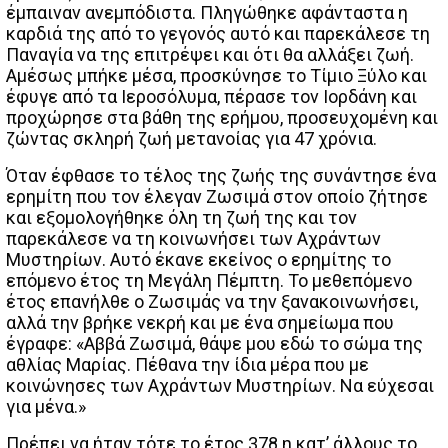
έμπαιναν ανεμπόδιστα. Πληγώθηκε αφάνταστα η
καρδιά της από το γεγονός αυτό και παρεκάλεσε τη
Παναγία να της επιτρέψει και ότι θα αλλάξει ζωή.
Αμέσως μπήκε μέσα, προσκύνησε το Τίμιο Ξύλο και
έφυγε από τα Ιεροσόλυμα, πέρασε τον Ιορδάνη και
προχώρησε στα βάθη της ερήμου, προσευχομένη και
ζώντας σκληρή ζωή μετανοίας για 47 χρόνια.
Όταν έφθασε το τέλος της ζωής της συνάντησε ένα
ερημίτη που τον έλεγαν Ζωσιμά στον οποίο ζήτησε
και εξομολογήθηκε όλη τη ζωή της και τον
παρεκάλεσε να τη κοινωνήσει των Αχράντων
Μυστηρίων. Αυτό έκανε εκείνος ο ερημίτης το
επόμενο έτος τη Μεγάλη Πέμπτη. Το μεθεπόμενο
έτος επανήλθε ο Ζωσιμάς να την ξανακοινωνήσει,
αλλά την βρήκε νεκρή και με ένα σημείωμα που
έγραφε: «Αββά Ζωσιμά, θάψε μου εδώ το σώμα της
αθλίας Μαρίας. Πέθανα την ίδια μέρα που με
κοινώνησες των Αχράντων Μυστηρίων. Να εύχεσαι
για μένα.»
Πρέπει να ήταν τότε το έτος 378 η κατ’ άλλους το