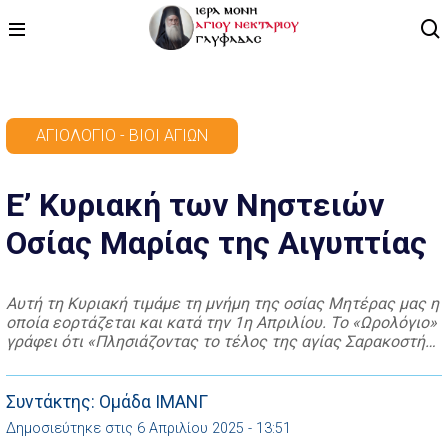
ΑΡΧΙΚΗ
ΑΓΙΟΛΌΓΙΟ - ΒΊΟΙ ΑΓΊΩΝ
ΠΡΟΓΡΑΜΜΑ
Ε’ Κυριακή των Νηστειών
ΒΙΝΤΕΟ
Οσίας Μαρίας της Αιγυπτίας
ΑΡΘΡΟΓΡΑΦΙΑ
ΑΓΙΟΛΟΓΙΟ - ΒΙΟΙ ΑΓΙΩΝ
Αυτή τη Κυριακή τιμάμε τη μνήμη της οσίας Μητέρας μας η
οποία εορτάζεται και κατά την 1η Απριλίου. Το «Ωρολόγιο»
ΕΠΙΚΟΙΝΩΝΙΑ
γράφει ότι «Πλησιάζοντας το τέλος της αγίας Σαρακοστής,
τάχθηκε να εορτάζεται σήμερα η αγία προς τόνωση των
ραθύμων και αμαρτωλών σε μετάνοια. Όταν ήταν δώδεκα
ετών η αγία, έφυγε μακριά από τους γονείς της και […]
Συντάκτης: Ομάδα ΙΜΑΝΓ
Δημοσιεύτηκε στις 6 Απριλίου 2025 - 13:51