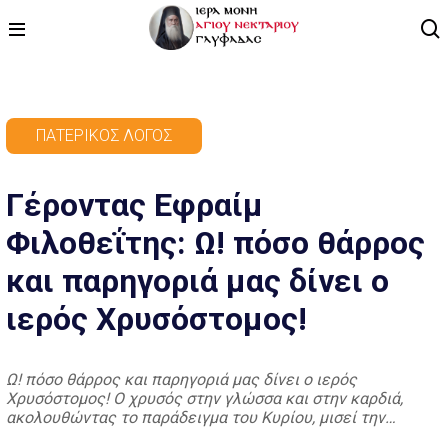
ΑΡΧΙΚΗ
ΠΑΤΕΡΙΚΌΣ ΛΌΓΟΣ
ΠΡΟΓΡΑΜΜΑ
Γέροντας Εφραίμ
ΒΙΝΤΕΟ
Φιλοθεΐτης: Ω! πόσο θάρρος
ΑΡΘΡΟΓΡΑΦΙΑ
και παρηγοριά μας δίνει ο
ΑΓΙΟΛΟΓΙΟ - ΒΙΟΙ ΑΓΙΩΝ
ιερός Χρυσόστομος!
ΕΠΙΚΟΙΝΩΝΙΑ
Ω! πόσο θάρρος και παρηγοριά μας δίνει ο ιερός
Χρυσόστομος! Ο χρυσός στην γλώσσα και στην καρδιά,
ακολουθώντας το παράδειγμα του Κυρίου, μισεί την
αμαρτία, αγαπά τον αμαρτωλό· καυτηριάζει τα αμαρτωλά