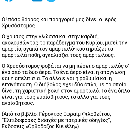
Ω! πόσο θάρρος και παρηγοριά μας δίνει ο ιερός
Χρυσόστομος!
Ο χρυσός στην γλώσσα και στην καρδιά,
ακολουθώντας το παράδειγμα του Κυρίου, μισεί την
αμαρτία, αγαπά τον αμαρτωλό· καυτηριάζει τα
αμαρτωλά πάθη, αγκαλιάζει τους αμαρτωλούς.
Ο Χρυσόστομος φοβάται να μη πέσει ο αμαρτωλός σ’
ένα από τα δύο άκρα. Το ένα άκρο είναι η απόγνωση
και η απελπισία. Το άλλο είναι η ραθυμία και η
επανάπαυση. Ο διάβολος έχει δύο όπλα, με τα οποία
δίνει τη χαριστική βολή στον αμαρτωλό. Το ένα όπλο
είναι για τους ευαίσθητους, το άλλο για τους
αναίσθητους.
(Από το βιβλίο: Γέροντος Εφραίμ Φιλοθεΐτου,
“Ελπιδοφόρες διδαχές με πατρικές οδηγίες”,
Εκδόσεις «Ορθόδοξος Κυψέλη»)