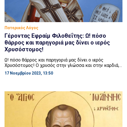
Πατερικός Λόγος
Γέροντας Εφραίμ Φιλοθεΐτης: Ω! πόσο
θάρρος και παρηγοριά μας δίνει ο ιερός
Χρυσόστομος!
Ω! πόσο θάρρος και παρηγοριά μας δίνει ο ιερός
Χρυσόστομος! Ο χρυσός στην γλώσσα και στην καρδιά,
ακολουθώντας το παράδειγμα του Κυρίου, μισεί την
17 Νοεμβρίου 2023, 13:50
αμαρτία, αγαπά τον αμαρτωλό· καυτηριάζει τα
αμαρτωλά πάθη, αγκαλιάζει τους αμαρτωλούς. Ο
Χρυσόστομος φοβάται να μη πέσει ο αμαρτωλός σ’ ένα
από τα δύο άκρα. Το ένα άκρο είναι η απόγνωση […]