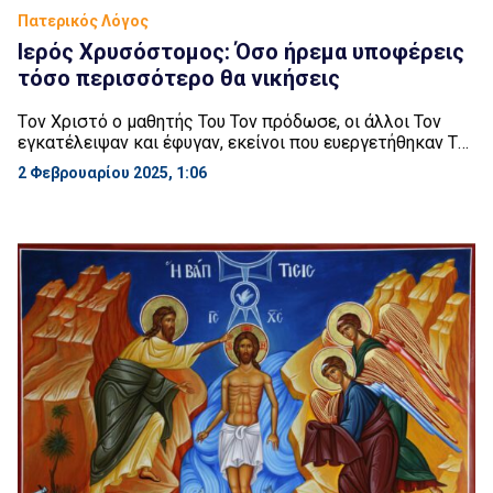
Πατερικός Λόγος
Ιερός Χρυσόστομος: Όσο ήρεμα υποφέρεις
τόσο περισσότερο θα νικήσεις
Tον Xριστό ο μαθητής Του Τον πρόδωσε, οι άλλοι Τον
εγκατέλειψαν και έφυγαν, εκείνοι που ευεργετήθηκαν Τον
έφτυσαν, ο δούλος του αρχιερέως Τον ράπισε, οι
2 Φεβρουαρίου 2025, 1:06
στρατιώτες Τον κολάφιζαν, οι διερχόμενοι Τον
κορόϊδευαν και Τον βλασφημούσαν, οι ληστές Τον
κατηγόρησαν και σε κανένα δεν απηύθυνε λόγο, αλλά
τους αντιμετώπιζε όλους με σιωπή, διδάσκοντας εσένα
έμπρακτα, ότι […]