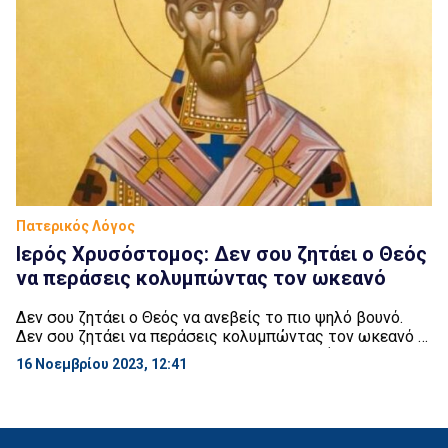
Πατερικός Λόγος
Ιερός Χρυσόστομος: Δεν σου ζητάει ο Θεός
να περάσεις κολυμπώντας τον ωκεανό
Δεν σου ζητάει ο Θεός να ανεβείς το πιο ψηλό βουνό.
Δεν σου ζητάει να περάσεις κολυμπώντας τον ωκεανό ή
να σκάψεις τόσα και τόσα στρέμματα γης ή να μείνεις
16 Νοεμβρίου 2023, 12:41
νηστικός ή να φορέσεις τρίχινο σάκο. Τι σου ζητάει; Να
ενδιαφερθείς για τους άλλους, να μοιράσεις μαζί τους
το ψωμί σου. Σου ζητάει να σταματήσεις […]