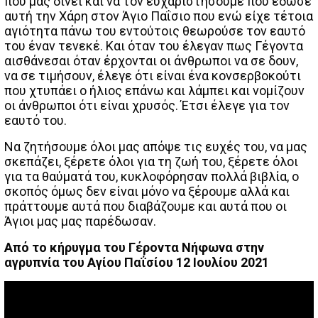
που μας δίνει και να τον ευχαριστήσουμε που έδωσε
αυτή την Χάρη στον Άγιο Παΐσιο που ενώ είχε τέτοια
αγιότητα πάνω του εντούτοις θεωρούσε τον εαυτό
του έναν τενεκέ. Και όταν του έλεγαν πως Γέγοντα
αισθάνεσαι όταν έρχονται οι άνθρωποι να σε δουν,
να σε τιμήσουν, έλεγε ότι είναι ένα κονσερβοκούτι
που χτυπάει ο ήλιος επάνω και λάμπει και νομίζουν
οι άνθρωποι ότι είναι χρυσός. Έτσι έλεγε για τον
εαυτό του.
Να ζητήσουμε όλοι μας απόψε τις ευχές του, να μας
σκεπάζει, ξέρετε όλοι για τη ζωή του, ξέρετε όλοι
για τα θαύματά του, κυκλοφόρησαν πολλά βιβλία, ο
σκοπός όμως δεν είναι μόνο να ξέρουμε αλλά και
πράττουμε αυτά που διαβάζουμε και αυτά που οι
Άγιοι μας μας παρέδωσαν.
Από το κήρυγμα του Γέροντα Νήφωνα στην
αγρυπνία του Αγίου Παΐσίου 12 Ιουλίου 2021