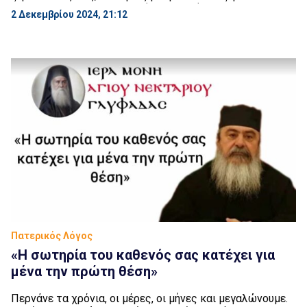
σας προτρέπω, κάθε μέρα ή το πρωί ή το βράδυ, να
2 Δεκεμβρίου 2024, 21:12
ανοίγετε το ημερολογιακή σας, εκείνο το μικρό, έστω
δύο Αγίους που γράφει ή να έχετε το συναξάρι στο σπίτι
σας. Όλα τα άλλα τα […]
Πατερικός Λόγος
«Η σωτηρία του καθενός σας κατέχει για
μένα την πρώτη θέση»
Περνάνε τα χρόνια, οι μέρες, οι μήνες και μεγαλώνουμε.