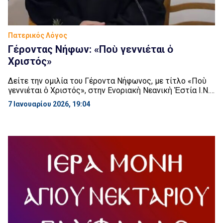
Πατερικός Λόγος
Γέροντας Νήφων: «Ποὺ γεννιέται ὁ
Χριστός»
Δείτε την ομιλία του Γέροντα Νήφωνος, με τίτλο «Ποὺ
γεννιέται ὁ Χριστός», στην Ενοριακὴ Νεανικὴ Ἑστία Ι.Ν.,
Ἁγ. Γερασίμου Ἄνω Ἰλισίων, την Δευτέρα 22 Δεκεμβρίου
7 Ιανουαρίου 2026, 19:04
2025.