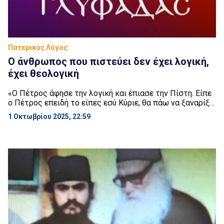
Πατερικός Λόγος
Ο άνθρωπος που πιστεύει δεν έχει λογική,
έχει θεολογική
«Ο Πέτρος άφησε την λογική και έπιασε την Πίστη. Είπε
ο Πέτρος επειδή το είπες εσύ Κύριε, θα πάω να ξαναρίξω
τα δίκτυα. Το κάνουμε εμείς αδελφοί μου; Συνήθως
1 Οκτωβρίου 2025, 22:59
αρκούμαστε στη λογική μας. Όταν είναι κάτι που
υπερβαίνει τη λογική μας αφήνουμε τον Θεό, όμως ο
άνθρωπος που πιστεύει δεν έχει λογική, έχει θεολογική».
Κήρυγμα […]