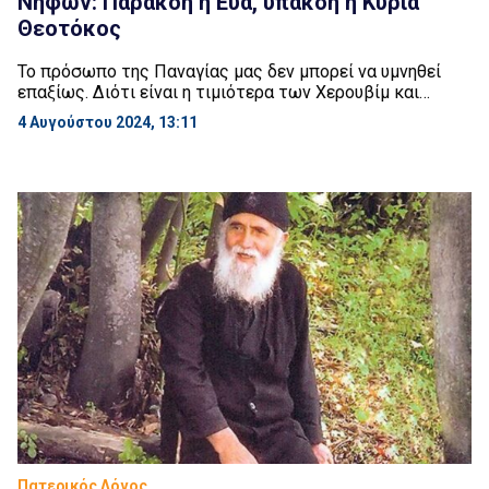
Νήφων: Παρακοή η Εύα, υπακοή η Κυρία
Θεοτόκος
Το πρόσωπο της Παναγίας μας δεν μπορεί να υμνηθεί
επαξίως. Διότι είναι η τιμιότερα των Χερουβίμ και
ενδοξοτέρα ασυγκρίτως των Σεραφίμ. Η ελευθερία του
4 Αυγούστου 2024, 13:11
ανθρώπου τον έκανε να μοιάζει στον Θεό.
Χρησιμοποιώντας ο άνθρωπος λανθασμένα αυτή του την
ελευθερία αποκόπηκε από τον Θεό, παρακούοντας την
εντολή του και υπακούοντας στο λόγο του διαβόλου.
Χρησιμοποιώντας όμως […]
Πατερικός Λόγος