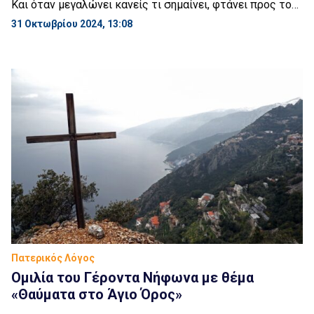
Και όταν μεγαλώνει κανείς τι σημαίνει, φτάνει προς το
τέλος. Κάθε μέρα που περνάει είναι και μία μέρα πιο
31 Οκτωβρίου 2024, 13:08
κοντά στην αναχώρησή μας. Και βλέπω, δεν λέω μόνο
για σας, λέω για όλους μας, ότι πολλές φορές δεν μας
καίγεται καρφί. Κατά το δη λεγόμενον. Δεν […]
Πατερικός Λόγος
Oμιλία του Γέροντα Νήφωνα με θέμα
«Θαύματα στο Άγιο Όρος»