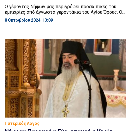
Ο γέροντας Νήφων μας περιγράφει προσωπικές του
εμπειρίες από άγνωστα γεροντάκια του Αγίου Όρους. Ο
παπα-Γιάννης πάντα ευωδίαζε, ακόμα και μέσα στους
8 Οκτωβρίου 2024, 13:09
στάβλους, έκανε και δύο θαύματα εν ζωή! ο παπα–
Διονύσης ο Ρουμάνος προέβλεψε το θάνατο του.
Πατερικός Λόγος