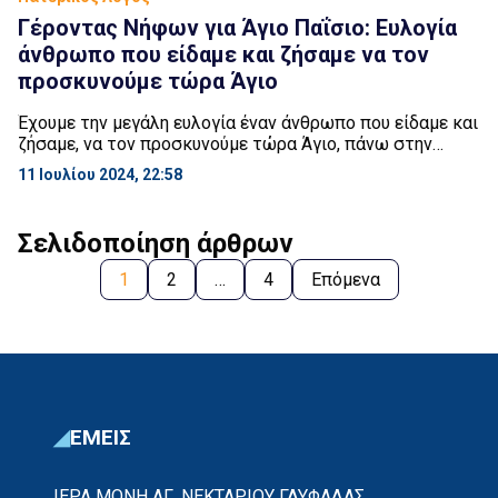
Γέροντας Νήφων για Άγιο Παΐσιο: Ευλογία
άνθρωπο που είδαμε και ζήσαμε να τον
προσκυνούμε τώρα Άγιο
Έχουμε την μεγάλη ευλογία έναν άνθρωπο που είδαμε και
ζήσαμε, να τον προσκυνούμε τώρα Άγιο, πάνω στην
εικόνα του. Αυτό είναι η σκανδαλώδης αγάπη και εύνοια
11 Ιουλίου 2024, 22:58
του Θεού προς τον κόσμο. Θα είχαμε μία δικαιολογία να
λέγαμε, «στις μέρες μας μόνο η αμαρτία βασιλεύει και
δεν έχουμε ένα παράδειγμα να δούμε». Όμως μας
Σελιδοποίηση άρθρων
διαψεύδει ο […]
1
2
…
4
Επόμενα
ΕΜΕΙΣ
ΙΕΡΑ ΜΟΝΗ ΑΓ. ΝΕΚΤΑΡΙΟΥ ΓΛΥΦΑΔΑΣ