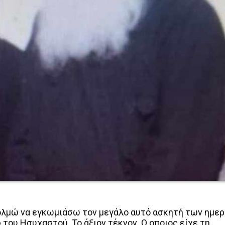
τολμώ να εγκωμιάσω τον μεγάλο αυτό ασκητή των ημε
 του Ησυχαστού. Το άξιον τέκνον. Ο οποιος είχε τη