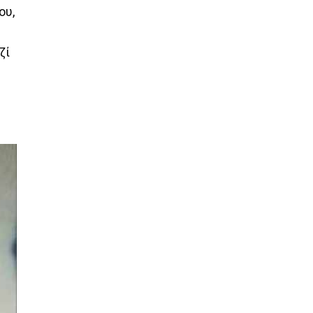
ου,
ζί