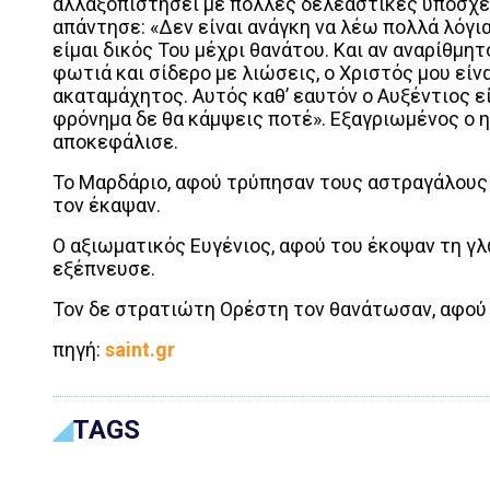
αλλαξοπιστήσει με πολλές δελεαστικές υποσχέσ
απάντησε: «Δεν είναι ανάγκη να λέω πολλά λόγια
είμαι δικός Του μέχρι θανάτου. Και αν αναρίθμητ
φωτιά και σίδερο με λιώσεις, ο Χριστός μου είν
ακαταμάχητος. Αυτός καθ’ εαυτόν ο Αυξέντιος ε
φρόνημα δε θα κάμψεις ποτέ». Εξαγριωμένος ο 
αποκεφάλισε.
Το Μαρδάριο, αφού τρύπησαν τους αστραγάλους 
τον έκαψαν.
Ο αξιωματικός Ευγένιος, αφού του έκοψαν τη γλ
εξέπνευσε.
Τον δε στρατιώτη Ορέστη τον θανάτωσαν, αφού
πηγή:
saint.gr
TAGS