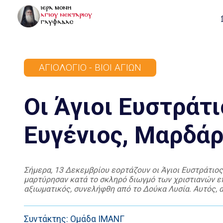
ΑΓΙΟΛΌΓΙΟ - ΒΊΟΙ ΑΓΊΩΝ
Οι Άγιοι Ευστράτι
Ευγένιος, Μαρδάρ
Σήμερα, 13 Δεκεμβρίου εορτάζουν οι Άγιοι Ευστράτιος
μαρτύρησαν κατά το σκληρό διωγμό των χριστιανών επ
αξιωματικός, συνελήφθη από το Δούκα Λυσία. Αυτός, α
έστειλε στον έπαρχο Αγρικόλα. Φημισμένος αυτός για 
Συντάκτης: Ομάδα ΙΜΑΝΓ