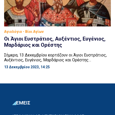
Αγιολόγιο - Βίοι Αγίων
Οι Άγιοι Ευστράτιος, Αυξέντιος, Ευγένιος,
Μαρδάριος και Ορέστης
Σήμερα, 13 Δεκεμβρίου εορτάζουν οι Άγιοι Ευστράτιος,
Αυξέντιος, Ευγένιος, Μαρδάριος και Ορέστης
μαρτύρησαν κατά το σκληρό διωγμό των χριστιανών επί
13 Δεκεμβρίου 2023, 14:25
Διοκλητιανού. Ο Ευστράτιος, που ήταν ανώτερος
αξιωματικός, συνελήφθη από το Δούκα Λυσία. Αυτός,
αφού τον βασάνισε με τον πιο φρικτό τρόπο, έπειτα τον
έστειλε στον έπαρχο Αγρικόλα. Φημισμένος αυτός για
την ωμότητα του απέναντι στους […]
ΕΜΕΙΣ