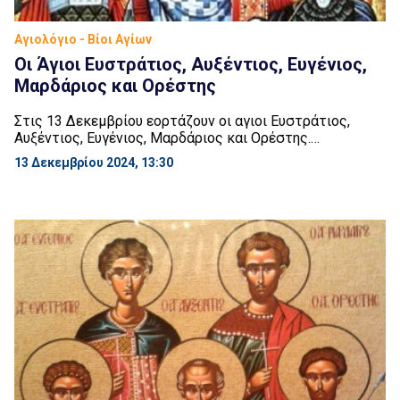
Αγιολόγιο - Βίοι Αγίων
Οι Άγιοι Ευστράτιος, Αυξέντιος, Ευγένιος,
Μαρδάριος και Ορέστης
Στις 13 Δεκεμβρίου εορτάζουν οι αγιοι Ευστράτιος,
Αυξέντιος, Ευγένιος, Μαρδάριος και Ορέστης.
Μαρτύρησαν κατά το σκληρό διωγμό των χριστιανών
13 Δεκεμβρίου 2024, 13:30
επί Διοκλητιανού. Ο Ευστράτιος, που ήταν ανώτερος
αξιωματικός, συνελήφθη από το Δούκα Λυσία. Αυτός,
αφού τον βασάνισε με τον πιο φρικτό τρόπο, έπειτα τον
έστειλε στον έπαρχο Αγρικόλα. Φημισμένος αυτός για
την ωμότητά του απέναντι στους […]