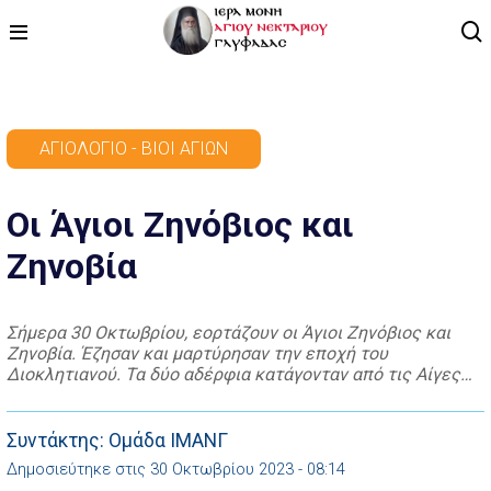
ΑΡΧΙΚΗ
ΑΓΙΟΛΌΓΙΟ - ΒΊΟΙ ΑΓΊΩΝ
ΠΡΟΓΡΑΜΜΑ
Οι Άγιοι Ζηνόβιος και
ΒΙΝΤΕΟ
Ζηνοβία
ΑΡΘΡΟΓΡΑΦΙΑ
ΑΓΙΟΛΟΓΙΟ - ΒΙΟΙ ΑΓΙΩΝ
Σήμερα 30 Οκτωβρίου, εορτάζουν οι Άγιοι Ζηνόβιος και
Ζηνοβία. Έζησαν και μαρτύρησαν την εποχή του
ΕΠΙΚΟΙΝΩΝΙΑ
Διοκλητιανού. Τα δύο αδέρφια κατάγονταν από τις Αίγες
της Κιλικίας και προέρχονταν από οικογένεια πλούσια και
ευσεβή. Ο Ζηνόβιος ήταν ιατρός και εξασκούσε την
επιστήμη του αφιλοκερδώς. Τα δύο αδέρφια ασκούσαν
Συντάκτης: Ομάδα ΙΜΑΝΓ
μεγάλο φιλανθρωπικό έργο και αυτό προκάλεσε την οργή
Δημοσιεύτηκε στις 30 Οκτωβρίου 2023 - 08:14
των […]