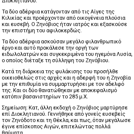
Διοκλητιανού.
Τα δύο αδέρφια κατάγονταν από τις Αίγες της
Κιλικίας και προέρχονταν από οικογένεια πλούσια
και ευσεβή. Ο Ζηνόβιος ήταν ιατρός και εξασκούσε
την επιστήμη του αφιλοκερδώς.
Τα δύο αδέρφια ασκούσαν μεγάλο φιλανθρωπικό
έργο και αυτό προκάλεσε την οργή των
ειδωλολατρών και συγκεκριμένα του ηγεμόνα Λυσία,
ο οποίος διέταξε τη σύλληψη του Ζηνόβιου.
Κατά τη διάρκεια της φυλάκισης του προσήλθε
οικειοθελώς στις αρχές και η αδερφή του η Ζηνοβία
με την επιθυμία να συμμαρτυρήσει με τον αδελφό
της. Και οι δύο θανατώθηκαν με αποκεφαλισμό
κατόπιν βασανιστηρίων το 285 μ.Χ.
Σημείωση: Κατ, άλλη εκδοχή ο Ζηνόβιος μαρτύρησε
επί Διοκλητιανού. Γεννήθηκε από γονείς ευσεβείς
τον Ζηνόδοτο και τη Θέκλα, και πως, όταν μεγάλωσε
έγινε επίσκοπος Αιγών, επιτελώντας πολλά
θαύματα.