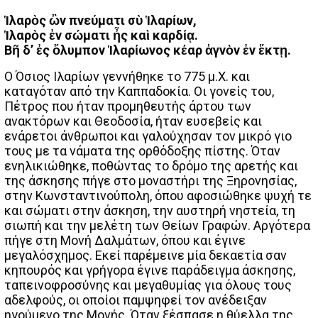
Ἱλαρὸς ὢν πνεύματι σὺ Ἱλαρίων,
Ἱλαρὸς ἐν σώματι ἦς καὶ καρδίᾳ.
Βῆ δ’ ἐς ὄλυμπον Ἱλαρίωνος κέαρ ἁγνὸν ἐν ἕκτῃ.
Ο Όσιος Ιλαρίων γεννήθηκε το 775 μ.Χ. και
καταγόταν από την Καππαδοκία. Οι γονείς του,
Πέτρος που ήταν προμηθευτής άρτου των
ανακτόρων και Θεοδοσία, ήταν ευσεβείς και
ενάρετοι άνθρωποι και γαλούχησαν τον μικρό γιο
τους με τα νάματα της ορθόδοξης πίστης. Όταν
ενηλικιώθηκε, ποθώντας το δρόμο της αρετής και
της άσκησης πήγε στο μοναστήρι της Ξηρονησίας,
στην Κωνσταντινούπολη, όπου αφοσιώθηκε ψυχή τε
και σώματι στην άσκηση, την αυστηρή νηστεία, τη
σιωπή και την μελέτη των Θείων Γραφών. Αργότερα
πήγε στη Μονή Δαλμάτων, όπου και έγινε
μεγαλόσχημος. Εκεί παρέμεινε μία δεκαετία σαν
κηπουρός και γρήγορα έγινε παράδειγμα άσκησης,
ταπεινοφροσύνης και μεγαθυμίας για όλους τους
αδελφούς, οι οποίοι παμψηφεί τον ανέδειξαν
ηγούμενο της Μονής. Όταν ξέσπασε η θύελλα της