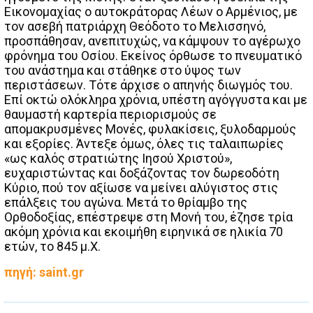
Εικονομαχίας ο αυτοκράτορας Λέων ο Αρμένιος, με
τον ασεβή πατριάρχη Θεόδοτο το Μελισσηνό,
προσπάθησαν, ανεπιτυχώς, να κάμψουν το αγέρωχο
φρόνημα του Οσίου. Εκείνος όρθωσε το πνευματικό
του ανάστημα και στάθηκε στο ύψος των
περιστάσεων. Τότε άρχισε ο απηνής διωγμός του.
Επί οκτώ ολόκληρα χρόνια, υπέστη αγόγγυστα και με
θαυμαστή καρτερία περιορισμούς σε
απομακρυσμένες Μονές, φυλακίσεις, ξυλοδαρμούς
και εξορίες. Άντεξε όμως, όλες τις ταλαιπωρίες
«ως καλός στρατιώτης Ιησού Χριστού»,
ευχαριστώντας και δοξάζοντας τον δωρεοδότη
Κύριο, πού τον αξίωσε να μείνει αλύγιστος στις
επάλξεις του αγώνα. Μετά το θρίαμβο της
Ορθοδοξίας, επέστρεψε στη Μονή του, έζησε τρία
ακόμη χρόνια και εκοιμήθη ειρηνικά σε ηλικία 70
ετών, το 845 μ.Χ.
πηγή: saint.gr