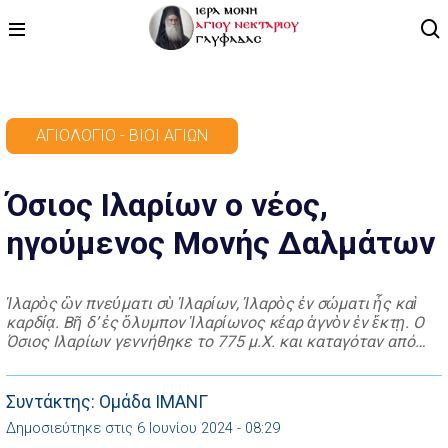
ΑΡΧΙΚΗ
ΑΓΙΟΛΌΓΙΟ - ΒΊΟΙ ΑΓΊΩΝ
ΠΡΟΓΡΑΜΜΑ
Όσιος Ιλαρίων ο νέος,
ΒΙΝΤΕΟ
ηγούμενος Μονής Δαλμάτων
ΑΡΘΡΟΓΡΑΦΙΑ
ΑΓΙΟΛΟΓΙΟ - ΒΙΟΙ ΑΓΙΩΝ
Ἱλαρὸς ὢν πνεύματι σὺ Ἱλαρίων, Ἱλαρὸς ἐν σώματι ἦς καὶ
καρδίᾳ. Βῆ δ’ ἐς ὄλυμπον Ἱλαρίωνος κέαρ ἁγνὸν ἐν ἕκτῃ. Ο
ΕΠΙΚΟΙΝΩΝΙΑ
Όσιος Ιλαρίων γεννήθηκε το 775 μ.Χ. και καταγόταν από
την Καππαδοκία. Οι γονείς του, Πέτρος που ήταν
προμηθευτής άρτου των ανακτόρων και Θεοδοσία, ήταν
ευσεβείς και ενάρετοι άνθρωποι και γαλούχησαν τον μικρό
Συντάκτης: Ομάδα ΙΜΑΝΓ
γιο τους […]
Δημοσιεύτηκε στις 6 Ιουνίου 2024 - 08:29