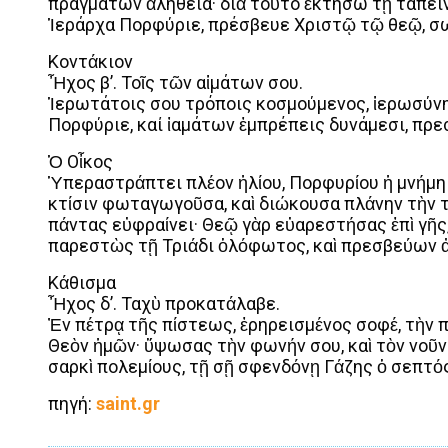
πραγμάτων ἀλήθεια· διὰ τοῦτο ἐκτήσω τῇ ταπει
Ἱεράρχα Πορφύριε, πρέσβευε Χριστῷ τῷ θεῷ, σ
Κοντάκιον
Ἦχος β’. Τοῖς τῶν αἱμάτων σου.
Ἱερωτάτοις σου τρόποις κοσμούμενος, ἱερωσύν
Πορφύριε, καί ἰαμάτων ἐμπρέπεις δυνάμεσι, π
Ὁ Οἶκος
Ὑπεραστράπτει πλέον ἡλίου, Πορφυρίου ἡ μνήμη
κτίσιν φωταγωγοῦσα, καὶ διώκουσα πλάνην τὴν τ
πάντας εὐφραίνει· Θεῷ γὰρ εὐαρεστήσας ἐπὶ γῆς,
παρεστὼς τῇ Τριάδι ὁλόφωτος, καὶ πρεσβεύων
Κάθισμα
Ἦχος δ’. Ταχὺ προκατάλαβε.
Ἐν πέτρᾳ τῆς πίστεως, ἐρηρεισμένος σοφέ, τὴν π
Θεὸν ἡμῶν· ὕψωσας τὴν φωνήν σου, καὶ τὸν νοῦν
σαρκὶ πολεμίους, τῇ σῇ σφενδόνῃ Γάζης ὁ σεπτό
πηγή:
saint.gr