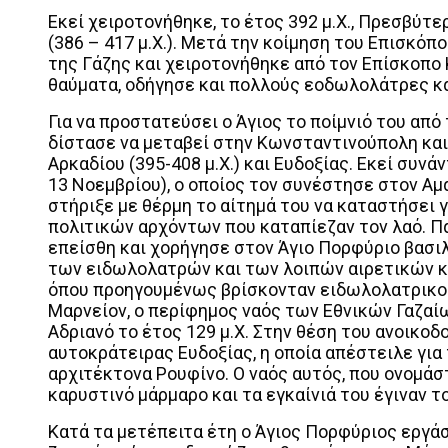
Εκεί χειροτονήθηκε, το έτος 392 μ.Χ., Πρεσβύτ
(386 – 417 μ.Χ.). Μετά την κοίμηση του Επισκόπο
της Γάζης και χειροτονήθηκε από τον Επίσκοπο 
θαύματα, οδήγησε και πολλούς εοδωλολάτρες κα
Για να προστατεύσει ο Άγιος το ποίμνιό του από
δίστασε να μεταβεί στην Κωνσταντινούπολη κα
Αρκαδίου (395-408 μ.Χ.) και Ευδοξίας. Εκεί συν
13 Νοεμβρίου), ο οποίος τον συνέστησε στον Αμά
στήριξε με θέρμη το αίτημά του να καταστήσει 
πολιτικών αρχόντων που καταπίεζαν τον λαό. Πα
επείσθη και χορήγησε στον Άγιο Πορφύριο βασιλ
των ειδωλολατρών και των λοιπών αιρετικών κα
όπου προηγουμένως βρίσκονταν ειδωλολατρικοί 
Μαρνείον, ο περίφημος ναός των Εθνικών Γαζαίω
Αδριανό το έτος 129 μ.Χ. Στην θέση του ανοικο
αυτοκράτειρας Ευδοξίας, η οποία απέστειλε για
αρχιτέκτονα Ρουφίνο. Ο ναός αυτός, που ονομάσ
καρυστινό μάρμαρο και τα εγκαίνιά του έγιναν τ
Κατά τα μετέπειτα έτη ο Άγιος Πορφύριος εργά