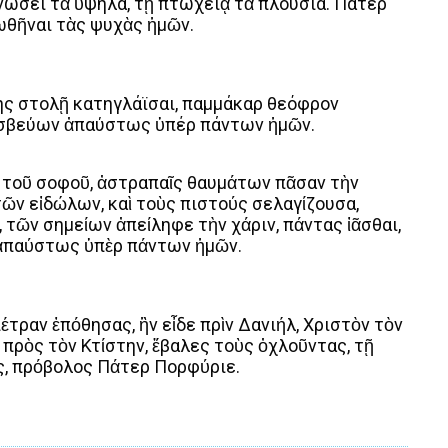
νώσει τὰ ὑψηλά, τῇ πτωχείᾳ τὰ πλούσια. Πάτερ
ωθῆναι τὰς ψυχὰς ἡμῶν.
ης στολῇ κατηγλάϊσαι, παμμάκαρ θεόφρον
ρεσβεύων ἀπαύστως ὑπέρ πάντων ἡμῶν.
 τοῦ σοφοῦ, ἀστραπαῖς θαυμάτων πᾶσαν τὴν
ῶν εἰδώλων, καὶ τοὺς πιστούς σελαγίζουσα,
 τῶν σημείων ἀπείληφε τὴν χάριν, πάντας ἰᾶσθαι,
 ἀπαύστως ὑπὲρ πάντων ἡμῶν.
έτραν ἐπόθησας, ἣν εἶδε πρὶν Δανιήλ, Χριστὸν τὸν
 πρὸς τὸν Κτίστην, ἔβαλες τοὺς ὀχλοῦντας, τῇ
ς, πρόβολος Πάτερ Πορφύριε.