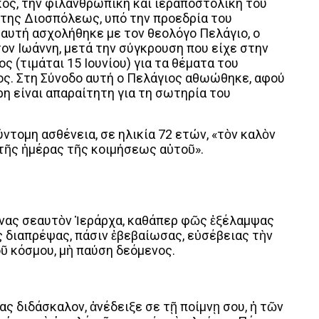
ος, την φιλανθρωπική και ιεραποστολική του
ο της Διοσπόλεως, υπό την προεδρία του
 αυτή ασχολήθηκε με τον θεολόγο Πελάγιο, ο
ον Ιωάννη, μετά την σύγκρουση που είχε στην
ς (τιμάται 15 Ιουνίου) για τα θέματα του
ος. Στη Σύνοδο αυτή ο Πελάγιος αθωώθηκε, αφού
ρη είναι απαραίτητη για τη σωτηρία του
ύντομη ασθένεια, σε ηλικία 72 ετών, «τὸν καλὸν
τῆς ἡμέρας τῆς κοιμήσεως αὐτοῦ».
νας σεαυτὸν Ἱεράρχα, καθάπερ φῶς ἐξέλαμψας
ς διαπρέψας, πάσιν ἐβεβαίωσας, εὐσέβειας τὴν
οῦ κόσμου, μὴ παύση δεόμενος.
ας διδάσκαλον, ἀνέδειξε σε τῇ ποίμνῃ σου, ἡ τῶν