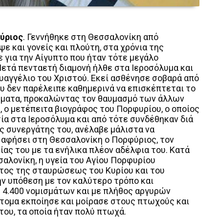
ύριος
. Γεννήθηκε στη Θεσσαλονίκη από
ε και γονείς και πλούτη, στα χρόνια της
 για την Αίγυπτο που ήταν τότε μεγάλο
Μετά πενταετή διαμονή ήλθε στα Ιεροσόλυμα και
υαγγέλιο του Χριστού. Εκεί ασθένησε σοβαρά από
υ δεν παρέλειπε καθημερινά να επισκέπτεται το
ήματα, προκαλώντας τον θαυμασμό των άλλων
 ο μετέπειτα βιογράφος του Πορφυρίου, ο οποίος
σία στα Ιεροσόλυμα και από τότε συνδέθηκαν διά
ς συνεργάτης του, ανέλαβε μάλιστα να
 αφήσει στη Θεσσαλονίκη ο Πορφύριος, τον
ας του με τα ενήλικα πλέον αδέλφια του. Κατά
αλονίκη, η υγεία του Αγίου Πορφυρίου
τος της σταυρώσεως του Κυρίου και του
ν υπόθεση με τον καλύτερο τρόπο και
ς 4.400 νομισμάτων και με πλήθος αργυρών
τομα εκποίησε και μοίρασε στους πτωχούς και
του, τα οποία ήταν πολύ πτωχά.