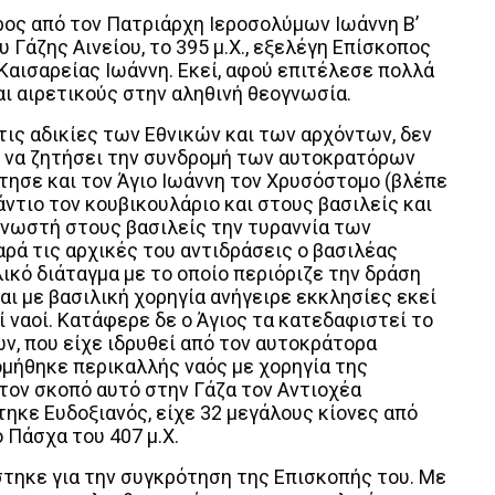
ερος από τον Πατριάρχη Ιεροσολύμων Ιωάννη Β’
υ Γάζης Αινείου, το 395 μ.Χ., εξελέγη Επίσκοπος
Καισαρείας Ιωάννη. Εκεί, αφού επιτέλεσε πολλά
ι αιρετικούς στην αληθινή θεογνωσία.
 τις αδικίες των Εθνικών και των αρχόντων, δεν
ι να ζητήσει την συνδρομή των αυτοκρατόρων
άντησε και τον Άγιο Ιωάννη τον Χρυσόστομο (βλέπε
ντιο τον κουβικουλάριο και στους βασιλείς και
γνωστή στους βασιλείς την τυραννία των
ρά τις αρχικές του αντιδράσεις ο βασιλέας
ικό διάταγμα με το οποίο περιόριζε την δράση
ι με βασιλική χορηγία ανήγειρε εκκλησίες εκεί
ναοί. Κατάφερε δε ο Άγιος τα κατεδαφιστεί το
ν, που είχε ιδρυθεί από τον αυτοκράτορα
δομήθηκε περικαλλής ναός με χορηγία της
 τον σκοπό αυτό στην Γάζα τον Αντιοχέα
τηκε Ευδοξιανός, είχε 32 μεγάλους κίονες από
ο Πάσχα του 407 μ.Χ.
στηκε για την συγκρότηση της Επισκοπής του. Με