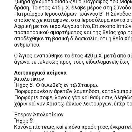
ζωηρά χρώματα διασώζει ο βιογράφος του Μάρκ
δράση. Το έτος 415 μ.Χ. έλαβε μέρος στη Σύνοδ
Πατριάρχου Ιεροσολύμων Ιωάννου Β’. Η Σύνοδος
οποίος είχε καταφύγει στα Ιεροσόλυμα κοντά στ
Αφρική με τον ιερό Αυγουστίνο, Επίσκοπο Ιππώνο
προπατορικού αμαρτήματος και της θείας χάριτ
αποδέχθηκε τη βασική διδασκαλία, ότι η θεία Χά
ανθρώπου.
Ο Άγιος αναπαύθηκε το έτος 420 μ.Χ. μετά από σ
ἀγῶνα τετελεκῶς πρὸς τοὺς εἰδωλομανεῖς ἕως 
Λειτουργικά κείμενα
Ἀπολυτίκιον
Ἦχος δ’. Ὁ ὑψωθεῖς ἐν τῷ Σταυρῳ.
Πορφυραυγέσιν ἀρετῶν λαμπηδόσι, καταλαμπρύ
Πορφύριε σοφέ, λόγοις γὰρ καὶ θαύμασιν, ἀληθῶ
χάριν καὶ νῦν Χριστῷ ἀΰλως λειτουργῶν, ὑπὲρ τ
Έτερον Ἀπολυτίκιον
Ἦχος δ’.
Κανόνα πίστεως, καὶ εἰκόνα πραότητος, ἐγκρατεί