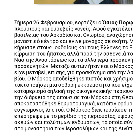
Σήμερα 26 Φεβρουαρίου, εορτάζει ο
Όσιος Πορφ
πλούσιους και ευσεβείς γονείς. Αφού εγκατέλειψ
βασιλείας του Αρκαδίου και Ονωρίου, αναχώρησε
μοναστικό κέντρο και έγινε μοναχός σε σκήτη. 
κήρυσσε στους Ιουδαίους και τους Έλληνες το Ε
κίρρωση του ήπατος, αλλά παρά την ασθένειά το
Ναό της Αναστάσεως και τα άλλα ιερά προσκυν
προσκυνητών. Μεταξύ αυτών ήταν και ο Μάρκος,
είχε μεταβεί, επίσης, για προσκύνημα από την Α
βίου. Ο Μάρκος αποδείχθηκε πιστός και χρήσιμο
τακτοποιήσει μια σοβαρή εκκρεμότητα που είχε
καταμερισμό δηλαδή της οικογενειακής περιουσί
την διάρκεια της απουσίας του Μάρκου στη Θεσσ
αποκαταστάθηκε θαυματουργικά, κατόπιν οράμα
ευγνώμονος ληστού. Ο Μάρκος διεκπεραίωσε τη
επέστρεψε με το μερίδιο της περιουσίας, ύψου
σκευών και πολύτιμων ενδυμάτων, τα οποία σύν
στα μοναστήρια των Ιεροσολύμων και της Αιγύπ