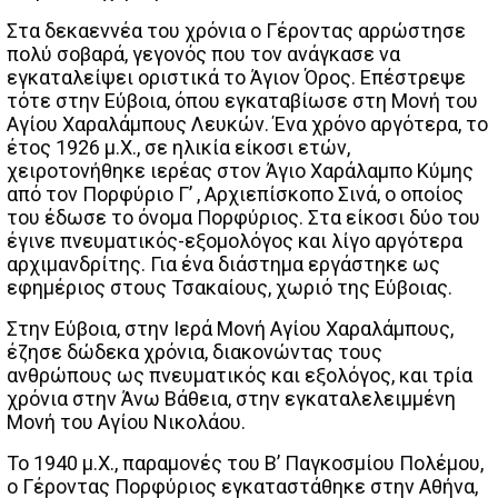
Στα δεκαεννέα του χρόνια ο Γέροντας αρρώστησε
πολύ σοβαρά, γεγονός που τον ανάγκασε να
εγκαταλείψει οριστικά το Άγιον Όρος. Επέστρεψε
τότε στην Εύβοια, όπου εγκαταβίωσε στη Μονή του
Αγίου Χαραλάμπους Λευκών. Ένα χρόνο αργότερα, το
έτος 1926 μ.Χ., σε ηλικία είκοσι ετών,
χειροτονήθηκε ιερέας στον Άγιο Χαράλαμπο Κύμης
από τον Πορφύριο Γ’ , Αρχιεπίσκοπο Σινά, ο οποίος
του έδωσε το όνομα Πορφύριος. Στα είκοσι δύο του
έγινε πνευματικός-εξομολόγος και λίγο αργότερα
αρχιμανδρίτης. Για ένα διάστημα εργάστηκε ως
εφημέριος στους Τσακαίους, χωριό της Εύβοιας.
Στην Εύβοια, στην Ιερά Μονή Αγίου Χαραλάμπους,
έζησε δώδεκα χρόνια, διακονώντας τους
ανθρώπους ως πνευματικός και εξολόγος, και τρία
χρόνια στην Άνω Βάθεια, στην εγκαταλελειμμένη
Μονή του Αγίου Νικολάου.
Το 1940 μ.Χ., παραμονές του Β’ Παγκοσμίου Πολέμου,
ο Γέροντας Πορφύριος εγκαταστάθηκε στην Αθήνα,