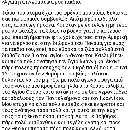
«Αγαπητά πνευματικά μου παιδιά.
Τώρα που ακόμα έχω τας φρένας μου σώας θέλω να
σας πω μερικές συμβουλές. Από μικρό παιδί όλο
στις αμαρτίες ήμουνα. Και όταν με έστελνε η μητέρα
μου να φυλάξω τα ζώα στο βουνό, γιατί ο πατέρας
μου, επειδή ήμασταν φτωχοί είχε πάει στην Αμερική
για να εργαστεί στην διώρυγα του Παναμά, για εμάς
τα παιδιά του, εκεί, που έβοσκα τα ζώα συλλαβιστά
διάβαζα τον βίο του αγίου Ιωάννου του Καλλυβίτου
και πάρα πολύ αγάπησα τον Άγιο Ιωάννη και έκανα
πάρα πολλές προσευχές σαν μικρό παιδί που ήμουνα
12-15 χρονών δεν θυμάμαι ακριβώς καλά και
θέλοντας να τον μιμηθώ με πολύ αγώνα έφυγα από
τους γονείς μου κρυφά και ήλθα στα Καυσοκαλύβια
του Αγίου Όρους και υποτάκτηκα σε δυο γεροντάδες
αυταδέλφους τον Παντελεήμονα και τον Ιωαννίκιο.
Μου έτυχε να είναι πολύ ευσεβείς και ενάρετοι και
τους αγάπησα πάρα πολύ και γι’ αυτό με την ευχή
τους τους έκανα άκρα υπακοή. Αυτό με βοήθησε
πάρα πολύ, αισθάνθηκα και μεγάλη αγάπη και προς
τον Θεό και πέρασα πάρα πολύ καλά. Αλλά, κατά