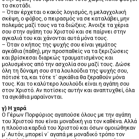
το σκοτάδι.
– Όταν έρχεται ο κακός λογισμός, η μελαγχολική
σκέψη, ο φόβος, ο πειρασμός να σε καταλάβει, μην
πολεμάς μαζί τους να τα διώξεις. Άνοιξε τα χέρια
σου στην αγάπη του Χριστού και σε παίρνει στην
αγκαλιά του και χάνονται αυτά μόνα τους.
– Όταν ο κήπος της ψυχής σου είναι γεμάτος
αγκάθια (πάθη), μην προσπαθείς να τα ξεριζώσεις
και βρίσκεσαι διαρκώς τραυματισμένος και
μολυσμένος από την ασχολία σου μαζί τους. Δώσε
όλη τη δύναμη σου στα λουλούδια της ψυχής σου,
πότισέ τα, και τότε τ΄ αγκάθια θα ξεραθούν μόνα
τους. Και το καλύτερο λουλούδι είναι η αγάπη σου
στον Χριστό. Αν ποτίσεις αυτήν και αναπτυχθεί, όλα
τα αγκάθια μαραίνονται.
γ) Η χαρά
Ο Γέρων Πορφύριος αγαπούσε όλους με την αγάπη
του Χριστού που είναι μοναδική για τον καθένα. Αλλά
η πλούσια καρδιά του Χριστού και όσων ομοιώθηκαν
μ΄ Αυτόν, μπορεί ν΄ αγαπά με μοναδικό τρόπο τον