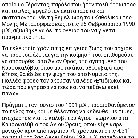
οποίου ο Γέροντας, παρόλο που ήταν πολύ άρρωστος
και τυφλός, εργαζόταν ακατάπαυστα και
ακαταπόνητα. Με τη θεμελίωση του Καθολικού της
Μονής Μεταμορφώσεως, στις 26 Φεβρουαρίου 1990
μ.Χ., αξιώθηκε να δει το όνειρό του να γίνεται
πραγματικότητα.
Τα τελευταία χρόνια της επίγειας ζωής του άρχισε
να προετοιμάζεται για την κοίμησή του. Επιθυμούσε
να αποσυρθεί στο Άγιον Όρος, στα αγαπημένα του
Καυσοκαλύβια, όπου μυστικά και αθόρυβα, όπως
έζησε, θα έδιδε την ψυχή του στο Νυμφίο της.
Πολλές φορές τον άκουσαν να λέει: «Επιδιώκω και
τώρα που εγήρασα να πάω και να πεθάνω εκεί
πάνω».
Πράγματι, τον Ιούνιο του 1991 μ.Χ., προαισθανόμενος
το τέλος του, και μη θέλοντας να κηδευθεί με τιμές,
αναχώρησε για το καλύβι του Αγίου Γεωργίου στα
Καυσοκαλύβια του Αγίου Όρους, όπου είχε καρεί
μοναχός πριν από περίπου 70 χρόνια και στις 4:31΄
το πρωί της 2ας Δεκεμβρίου 1991 μ.Χ. παρέδωσε το