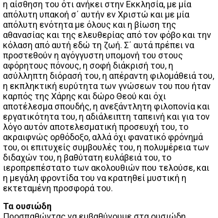
η αίσθηση του ότι ανήκει στην Εκκλησία, με μία
απόλυτη υπακοή σ΄ αυτήν εν Χριστώ και με μία
απόλυτη ενότητα με όλους και η βίωση της
αθανασίας και της ελευθερίας από τον φόβο και την
κόλαση από αυτή εδώ τη ζωή. Σ΄ αυτά πρέπει να
προστεθούν η αγόγγυστη υπομονή του στους
αφόρητους πόνους, η σοφή διάκρισή του, η
ασύλληπτη διόρασή του, η απέραντη φιλομάθειά του,
η εκπληκτική ευρύτητα των γνώσεων του που ήταν
καρπός της Χάρης και δώρο Θεού και όχι
αποτέλεσμα σπουδής, η ανεξάντλητη φιλοπονία και
εργατικότητα του, η αδιάλειπτη ταπεινή και για τον
λόγο αυτόν αποτελεσματική προσευχή του, το
ακραιφνώς ορθόδοξο, αλλά όχι φανατικό φρόνημά
του, οι επιτυχείς συμβουλές του, η πολυμέρεια των
διδαχών του, η βαθύτατη ευλάβειά του, το
ιεροπρεπέστατο των ακολουθιών που τελούσε, και
η μεγάλη φροντίδα του να κρατηθεί μυστική η
εκτεταμένη προσφορά του.
Τα ουσιώδη
Προσπαθώντας να εμβαθύνουμε στα ουσιώδη