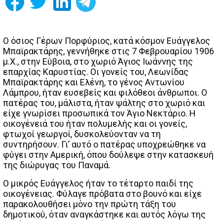
Ο όσιος Γέρων Πορφύριος, κατά κόσμον Ευάγγελος
Μπαϊρακτάρης, γεννήθηκε στις 7 Φεβρουαρίου 1906
μ.Χ., στην Εύβοια, στο χωριό Άγιος Ιωάννης της
επαρχίας Καρυστίας. Οι γονείς του, Λεωνίδας
Μπαϊρακτάρης και Ελένη, το γένος Αντωνίου
Λάμπρου, ήταν ευσεβείς και φιλόθεοι άνθρωποι. Ο
πατέρας του, μάλιστα, ήταν ψάλτης στο χωριό και
είχε γνωρίσει προσωπικά τον Άγιο Νεκτάριο. Η
οικογένειά του ήταν πολυμελής και οι γονείς,
φτωχοί γεωργοί, δυσκολεύονταν να τη
συντηρήσουν. Γι’ αυτό ο πατέρας υποχρεώθηκε να
φύγει στην Αμερική, όπου δούλεψε στην κατασκευή
της διώρυγας του Παναμά.
Ο μικρός Ευάγγελος ήταν το τέταρτο παιδί της
οικογένειας. Φύλαγε πρόβατα στο βουνό και είχε
παρακολουθήσει μόνο την πρώτη τάξη του
δημοτικού, όταν αναγκάστηκε και αυτός λόγω της