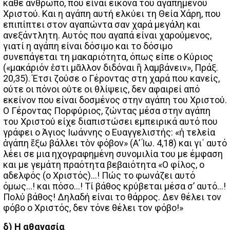
κάθε άνθρωπο, που είναι εικόνα του αγαπημένου
Χριστού. Και η αγάπη αυτή ελκύει τη Θεία Χάρη, που
επιπίπτει στον αγαπώντα σαν χαρά μεγάλη και
ανεξάντλητη. Αυτός που αγαπά είναι χαρούμενος,
γιατί η αγάπη είναι δόσιμο και το δόσιμο
συνεπάγεται τη μακαριότητα, όπως είπε ο Κύριος
(«μακάριόν ἐστι μᾶλλον διδόναι ἢ λαμβάνειν», Πράξ.
20,35). Έτσι ζούσε ο Γέροντας στη χαρά που κανείς,
ούτε οι πόνοι ούτε οι θλίψεις, δεν αφαιρεί από
εκείνον που είναι δοσμένος στην αγάπη του Χριστού.
Ο Γέροντας Πορφύριος, ζώντας μέσα στην αγάπη
του Χριστού είχε διαπιστώσει εμπειρικά αυτό που
γράφει ο Άγιος Ιωάννης ο Ευαγγελιστής: «ἡ τελεία
ἀγάπη ἔξω βάλλει τὸν φόβον» (Α’ Ίω. 4,18) και γι΄ αυτό
λέει σε μια ηχογραφημένη συνομιλία του με έμφαση
και με γεμάτη πραότητα βεβαιότητα «Ο φίλος, ο
αδελφός (ο Χριστός)…! Πώς το φωνάζει αυτό
όμως…! και πόσο…! Τί βάθος κρύβεται μέσα σ’ αυτό…!
Πολύ βάθος! Δηλαδή είναι το θάρρος. Δεν θέλει τον
φόβο ο Χριστός, δεν τόνε θέλει τον φόβο!»
δ) Η αθανασία