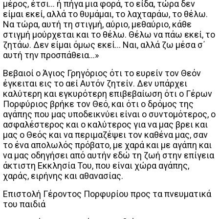
μέρος, έτσι… ή πήγα μια φορά, το είδα, τώρα δεν
είμαι εκεί, αλλά το θυμάμαι, το λαχταράω, το θέλω.
Να τώρα, αυτή τη στιγμή, αύριο, μεθαύριο, κάθε
στιγμή μούρχεται και το θέλω. Θέλω να πάω εκεί, το
ζητάω. Δεν είμαι όμως εκεί… Ναι, αλλά ζω μέσα σ΄
αυτή την προσπάθεια…»
Βεβαιοί ο Άγιος Γρηγόριος ότι το ευρείν τον Θεόν
έγκειται εις το αεί Αυτόν ζητείν. Δεν υπάρχει
καλύτερη και εγκυρότερη επιβεβαίωση ότι ο Γέρων
Πορφύριος βρήκε τον Θεό, και ότι ο δρόμος της
αγάπης που μας υποδεικνύει είναι ο συντομότερος, ο
ασφαλέστερος και ο καλύτερος για να μας βρει και
μας ο Θεός και να περιμαζέψει τον καθένα μας, σαν
το ένα απολωλός πρόβατο, με χαρά και με αγάπη και
να μας οδηγήσει από αυτήν εδώ τη ζωή στην επίγεια
άκτιστη Εκκλησία Του, που είναι χώρα αγάπης,
χαράς, ειρήνης και αθανασίας.
Επιστολή Γέροντος Πορφυρίου προς τα πνευματικά
του παιδιά