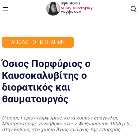
ΑΡΧΙΚΗ
ΑΓΙΟΛΌΓΙΟ - ΒΊΟΙ ΑΓΊΩΝ
ΠΡΟΓΡΑΜΜΑ
Όσιος Πορφύριος ο
ΒΙΝΤΕΟ
Καυσοκαλυβίτης ο
ΑΡΘΡΟΓΡΑΦΙΑ
διορατικός και
ΑΓΙΟΛΟΓΙΟ - ΒΙΟΙ ΑΓΙΩΝ
θαυματουργός
ΕΠΙΚΟΙΝΩΝΙΑ
Ο όσιος Γέρων Πορφύριος, κατά κόσμον Ευάγγελος
Μπαϊρακτάρης, γεννήθηκε στις 7 Φεβρουαρίου 1906 μ.Χ.,
στην Εύβοια, στο χωριό Άγιος Ιωάννης της επαρχίας
Καρυστίας. Οι γονείς του, Λεωνίδας Μπαϊρακτάρης και