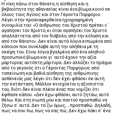
Η νίκη πάνω στον θάνατο, η αίσθηση και η
βεβαιότητα της αθανασίας είναι ένα βίωμα κοινό σε
όλους τους Αγίους και στον Γέροντα Πορφύριο.
Λέγει στην προαναφερθείσα ηχογραφημένη
συνομιλία του: «Ο άνθρωπος του Χριστού πρέπει ν΄
αγαπήσει τον Χριστό, κι όταν αγαπήσει τον Χριστό
απαλλάττεται από τον διάβολο, από την κόλαση και
από τον θάνατο». Δεν είναι αυτά λόγια ειπωμένα από
κάποιον που συνέλαβε αυτή την αλήθεια με τη
σκέψη του. Είναι λόγια βγαλμένα από ένα αληθινό
προσωπικό βίωμα και γι΄ αυτό έχουν την αξία
μαρτυρίας αυτόπτη μάρτυρα. Δεν αλλάζει το πράγμα
από το γεγονός ότι ο Γέροντας Πορφύριος από
ταπείνωση και βαθιά αίσθηση της ανθρώπινης
ασθένειάς μας λέγει ότι δεν έχει φθάσει σε αυτή
την κατάσταση. Μάλλον ενισχύεται η αξιοπιστία
του, διότι δεν είναι πλέον ένας που νομίζει ότι
έφθασε κάπου. «Δεν έχω φθάσει, αυτό ζητάω, αυτό
θέλω. Και στη σιωπή μου και παντού προσπαθώ να
ζήσω σ΄ αυτά. Δεν τα ζω όμως, …προσπαθώ. Δηλαδή,
πως να σου πω, πως να σας πώ; Δεν έχω πάει σ΄ ένα