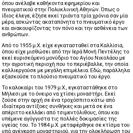
όπου ανέλαβε καθήκοντα εφημερίου και
πνευματικού στην Πολυκλινική Αθηνών. Όπως ο
ίδιος έλεγε, έζησε εκεί τριάντα τρία χρόνια σαν μία
μέρα, ασκώντας ακαταπόνητα το πνευματικό έργο
και ανακουφίζοντας τον πόνο και την ασθένεια των
ανθρώπων.
Από το 1955 μ.Χ. είχε εγκατασταθεί στα Καλλίσια,
όπου είχε μισθώσει από την Ιερά Μονή Πεντέλης το
εκεί ευρισκόμενο μονύδριο του Αγίου Νικολάου με
την αγροτική περιοχή που το περιέβαλλε, την οποία
καλλιεργούσε με μεγάλη επιμέλεια. Εδώ, παράλληλα
εξασκούσε το πλούσιο πνευματικό του έργο.
Το καλοκαίρι του 1979 μ.Χ., εγκαταστάθηκε στο
Μήλεσι με το όνειρο να χτίσει μοναστήρι. Εκεί
ζούσε στην αρχή σε ένα τροχόσπιτο κάτω από
ιδιαίτερα αντίξοες συνθήκες και μετά σε ένα
απέριττο κελλάκι από τσιμεντόλιθους, όπου και
υπέμενε αγόγγυστα τις πολλές δοκιμασίες της
υγείας του. Το 1984 μ.Χ. μεταφέρθηκε σε κτίσμα του
υπό ανέγερση μοναστηριού, για την ολοκλήρωση του