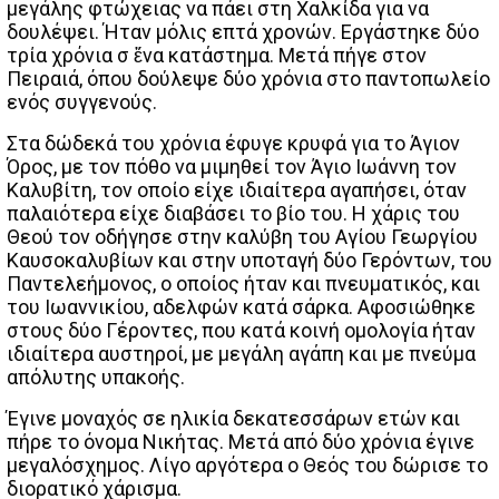
μεγάλης φτώχειας να πάει στη Χαλκίδα για να
δουλέψει. Ήταν μόλις επτά χρονών. Εργάστηκε δύο
τρία χρόνια σ ἕνα κατάστημα. Μετά πήγε στον
Πειραιά, όπου δούλεψε δύο χρόνια στο παντοπωλείο
ενός συγγενούς.
Στα δώδεκά του χρόνια έφυγε κρυφά για το Άγιον
Όρος, με τον πόθο να μιμηθεί τον Άγιο Ιωάννη τον
Καλυβίτη, τον οποίο είχε ιδιαίτερα αγαπήσει, όταν
παλαιότερα είχε διαβάσει το βίο του. Η χάρις του
Θεού τον οδήγησε στην καλύβη του Αγίου Γεωργίου
Καυσοκαλυβίων και στην υποταγή δύο Γερόντων, του
Παντελεήμονος, ο οποίος ήταν και πνευματικός, και
του Ιωαννικίου, αδελφών κατά σάρκα. Αφοσιώθηκε
στους δύο Γέροντες, που κατά κοινή ομολογία ήταν
ιδιαίτερα αυστηροί, με μεγάλη αγάπη και με πνεύμα
απόλυτης υπακοής.
Έγινε μοναχός σε ηλικία δεκατεσσάρων ετών και
πήρε το όνομα Νικήτας. Μετά από δύο χρόνια έγινε
μεγαλόσχημος. Λίγο αργότερα ο Θεός του δώρισε το
διορατικό χάρισμα.