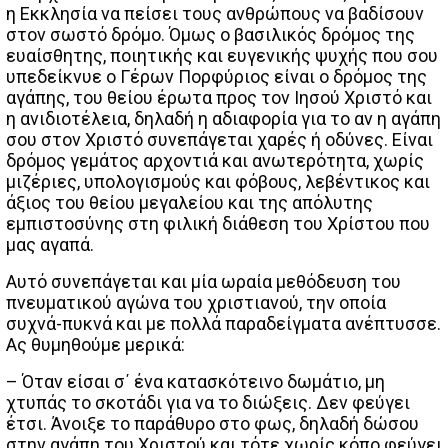
η Εκκλησία να πείσει τους ανθρώπους να βαδίσουν
στον σωστό δρόμο. Όμως ο βασιλικός δρόμος της
ευαίσθητης, ποιητικής και ευγενικής ψυχής που σου
υπεδείκνυε ο Γέρων Πορφύριος είναι ο δρόμος της
αγάπης, του θείου έρωτα προς τον Ιησού Χριστό και
η ανιδιοτέλεια, δηλαδή η αδιαφορία για το αν η αγάπη
σου στον Χριστό συνεπάγεται χαρές ή οδύνες. Είναι
δρόμος γεμάτος αρχοντιά και ανωτερότητα, χωρίς
μιζέριες, υπολογισμούς και φόβους, λεβέντικος και
άξιος του θείου μεγαλείου και της απόλυτης
εμπιστοσύνης στη φιλική διάθεση του Χρίστου που
μας αγαπά.
Αυτό συνεπάγεται και μία ωραία μεθόδευση του
πνευματικού αγώνα του χριστιανού, την οποία
συχνά-πυκνά και με πολλά παραδείγματα ανέπτυσσε.
Ας θυμηθούμε μερικά:
– Όταν είσαι σ΄ ένα κατασκότεινο δωμάτιο, μη
χτυπάς το σκοτάδι για να το διώξεις. Δεν φεύγει
έτσι. Άνοιξε το παράθυρο στο φως, δηλαδή δώσου
στην αγάπη του Χριστού και τότε χωρίς κόπο φεύγει