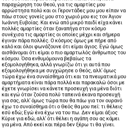
παραχώρηση του Θεού, για τις αμαρτίες μου
αρρώστησα πολύ και οι Γεροντάδες μου μου είπαν να
πάω στους γονείς μου στο χωριό μου εις τον Άγιον
Ιωάννη Ευβοίας. Και ενώ από μικρό παιδί είχα κάνει
πολλές αμαρτίες όταν ξαναπήγα στον κόσμο
συνέχισα τις αμαρτίες οι οποίες μέχρι και σήμερα
έγιναν πάρα πολλές. Ο κόσμος όμως με πήρε από
καλό και όλοι φωνάζουνε ότι είμαι άγιος. Εγώ όμως
αισθάνομαι ότι είμαι ο πιο αμαρτωλός άνθρωπος του
κόσμου. Όσα ενθυμόμουνα βεβαίως τα
εξομολογήθηκα, αλλά γνωρίζω ότι γι αυτά που
εξομολογήθηκα με συγχώρησε ο Θεός, αλλ’ όμως
τώρα έχω ένα συναίσθημα ότι και τα πνευματικά μου
αμαρτήματα είναι πάρα πολλά και παρακαλώ όσοι με
έχετε γνωρίσει να κάνετε προσευχή για μένα διότι
και εγώ όταν ζούσα πολύ ταπεινά έκανα προσευχή
για σας, αλλ’ όμως τώρα που θα πάω για τον ουρανό
έχω το συναίσθημα ότι ο Θεός θα μου πεί: τι θέλεις
εσύ εδώ; Εγώ ένα έχω να του πω. Δεν είμαι άξιος
Κύριε για εδώ, αλλ’ ότι θέλει η αγάπη σου ας κάμει
για μένα. Από εκεί και πέρα δεν ξέρω τι θα γίνει.