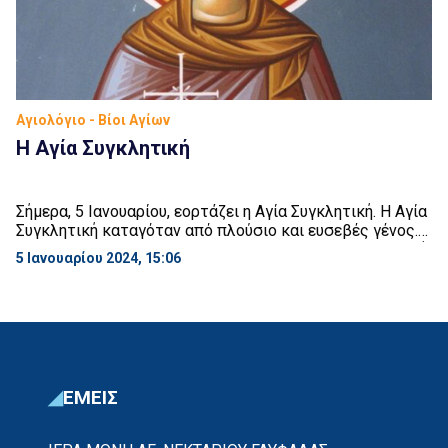
Αγιολόγιο - Βίοι Αγίων
Η Αγία Συγκλητική
Σήμερα, 5 Ιανουαρίου, εορτάζει η Αγία Συγκλητική. Η Αγία
Συγκλητική καταγόταν από πλούσιο και ευσεβές γένος.
Όταν έφτασε στην κατάλληλη ηλικία για γάμο και επειδή
5 Ιανουαρίου 2024, 15:06
ήταν πολύ πλούσια, πολλοί νέοι ήθελαν να την
νυμφευθούν. Το γεγονός όμως αυτό μεγάλωνε ακόμα
περισσότερο τον πόθο που είχε να αφιερωθεί
ολοκληρωτικά στον Κύριο. Έτσι λοιπόν, άφησε τις
βιοτικές […]
ΕΜΕΙΣ