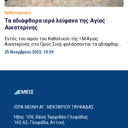
Αρθρογραφία
Τα αδιάφθορα ιερά λείψανα της Αγίας
Αικατερίνης
Εντός του ιερού του Καθολικού της Ι.Μ.Αγιας
Αικατερίνης στο Όρος Σινά, φυλάσσονται τα αδιάφθορα
ιερά λείψανα της Αγίας Αικατερίνης σε δύο
25 Νοεμβρίου 2023, 10:39
λειψανοθήκες. Η μία περιέχει την κάρα της η οποία
περιβάλλεται από χρυσό στεφάνι, ενώ η άλλη ( το
αριστερό της χέρι) είναι διακοσμημένο με χρυσά
δαχτυλίδια και πολύτιμους λίθους. * Το τίμιο και
πάναγνο […]
ΕΜΕΙΣ
ΙΕΡΑ ΜΟΝΗ ΑΓ. ΝΕΚΤΑΡΙΟΥ ΓΛΥΦΑΔΑΣ
Ήβης 109, Θέση Τερψιθέα Γλυφάδας
165 62, Γλυφάδα, Αττική