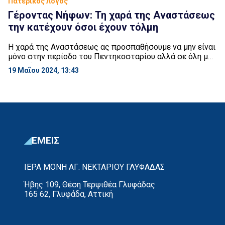
Πατερικός Λόγος
Γέροντας Νήφων: Τη χαρά της Αναστάσεως
την κατέχουν όσοι έχουν τόλμη
Η χαρά της Αναστάσεως ας προσπαθήσουμε να μην είναι
μόνο στην περίοδο του Πεντηκοσταρίου αλλά σε όλη μας
τη ζωή, να έχουμε μέσα μας τη χαρά και την ελπίδα της
19 Μαΐου 2024, 13:43
Αναστάσεως. Και αυτή, τη χαρά της Αναστάσεως την
αποκτούν και την κατέχουν όσοι έχουν τόλμη. Τόλμη να
ομολογήσουν τον Χριστό, τόλμη να τον αγαπήσουν τον
[…]
ΕΜΕΙΣ
ΙΕΡΑ ΜΟΝΗ ΑΓ. ΝΕΚΤΑΡΙΟΥ ΓΛΥΦΑΔΑΣ
Ήβης 109, Θέση Τερψιθέα Γλυφάδας
165 62, Γλυφάδα, Αττική