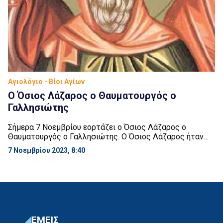
Αγιολόγιο - Βίοι Αγίων
Ο Όσιος Λάζαρος ο Θαυματουργός ο
Γαλλησιώτης
Σήμερα 7 Νοεμβρίου εορτάζει ο Όσιος Λάζαρος ο
Θαυματουργός ο Γαλλησιώτης. Ο Όσιος Λάζαρος ήταν
από την Μ. Ασία. Γεννήθηκε τον 11ο αιώνα σ’ ένα χωριό
7 Νοεμβρίου 2023, 8:40
κοντά στη Μαγνησία (προς τον Νέανδρο Ποταμό), από
γονείς ευσεβείς, τον Νικήτα και την Ειρήνη. Όταν ακόμα
ήταν έξι χρονών, επιδόθηκε στον πνευματικό στίβο μέσα
στο μοναστήρι των Ορόβων. […]
ΕΜΕΙΣ